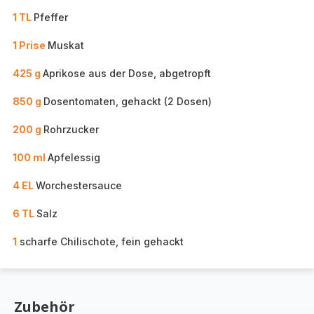
1 TL
Pfeffer
1 Prise
Muskat
425 g
Aprikose aus der Dose, abgetropft
850 g
Dosentomaten, gehackt (2 Dosen)
200 g
Rohrzucker
100 ml
Apfelessig
4 EL
Worchestersauce
6 TL
Salz
1
scharfe Chilischote, fein gehackt
Zubehör