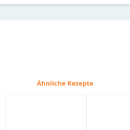
Ähnliche Rezepte
Tomaten
Tomatenketchup
Ketchup
mit
Paprika