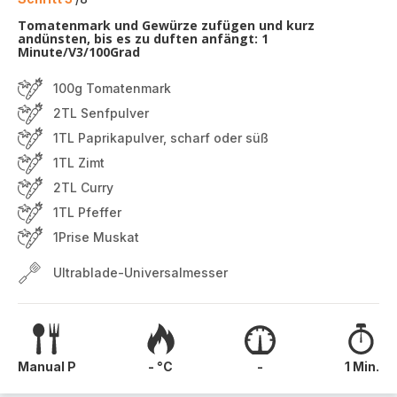
Tomatenmark und Gewürze zufügen und kurz
andünsten, bis es zu duften anfängt: 1
Minute/V3/100Grad
100g Tomatenmark
2TL Senfpulver
1TL Paprikapulver, scharf oder süß
1TL Zimt
2TL Curry
1TL Pfeffer
1Prise Muskat
Ultrablade-Universalmesser
Manual P
- °C
-
1 Min.