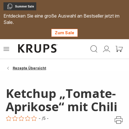
Summer Sale
Kopieren
Entdecken Sie eine große Auswahl an Bestseller jetzt im
Sale.
Zum Sale
Krups
Das
Mein
Mein
Homepage
Menü
Konto
Waren
öffnen
Rezepte Übersicht
Ketchup „Tomate-
Aprikose“ mit Chili
-
/5
-
ratings.0