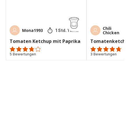
Chili
Mona1993
1 Std. 1 Min.
Chicken
Tomaten Ketchup mit Paprika
Tomatenketchu
ratings.3.7
5 Bewertungen
ratings.4.7
3 Bewertungen