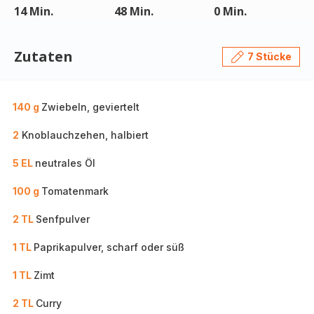
14 Min.
48 Min.
0 Min.
Zutaten
7 Stücke
140 g
Zwiebeln, geviertelt
2
Knoblauchzehen, halbiert
5 EL
neutrales Öl
100 g
Tomatenmark
2 TL
Senfpulver
1 TL
Paprikapulver, scharf oder süß
1 TL
Zimt
2 TL
Curry