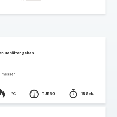
en Behälter geben.
almesser
- °C
TURBO
15 Sek.