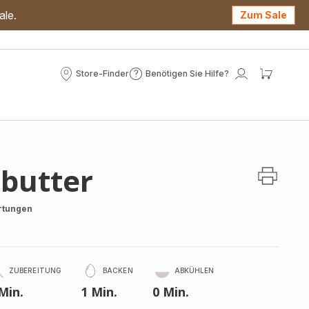
ale.
Zum Sale
Store-Finder
Benötigen Sie Hilfe?
Store-
Benötigen
Mein
Mein
Finder
Sie
Konto
Waren
Hilfe?
butter
rtungen
ZUBEREITUNG
BACKEN
ABKÜHLEN
Min.
1 Min.
0 Min.