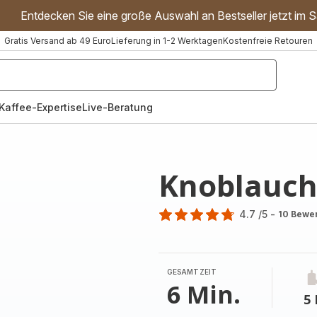
Entdecken Sie eine große Auswahl an Bestseller jetzt im S
Gratis Versand ab 49 Euro
Lieferung in 1-2 Werktagen
Kostenfreie Retouren
"Handmixer","Waffeleisen"]
Kaffee-Expertise
Live-Beratung
Knoblauch
4.7
/5
-
10 Bewe
ratings.4.7
GESAMTZEIT
6 Min.
5 