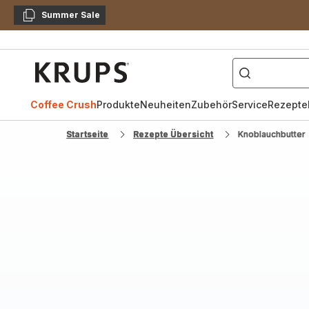
Summer Sale
Kopieren
["Kaffeevollautomat",
Krups
Homepage
Coffee Crush
Produkte
Neuheiten
Zubehör
Service
Rezepte
Startseite
Rezepte Übersicht
Knoblauchbutter