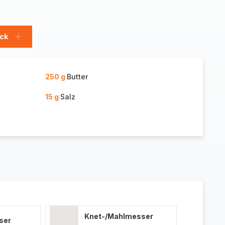
ück
Stück
hinzufügen
250 g
Butter
15 g
Salz
Knet-/Mahlmesser
ser