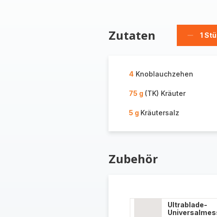
Zutaten
1 St
Stück
löschen
4
Knoblauchzehen
75 g
(TK) Kräuter
5 g
Kräutersalz
Zubehör
Ultrablade-
Universalmes