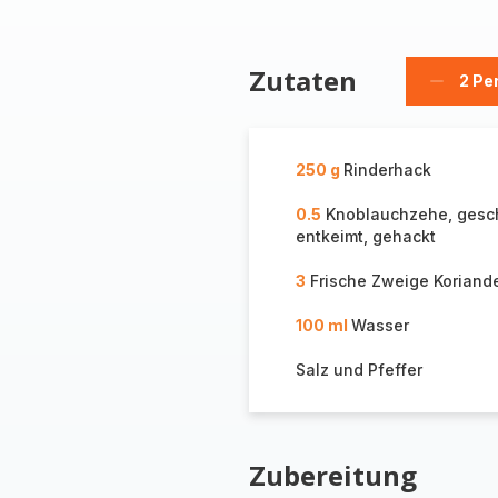
Zutaten
2 Pe
Person
löschen
250 g
Rinderhack
0.5
Knoblauchzehe, gesch
entkeimt, gehackt
3
Frische Zweige Koriande
100 ml
Wasser
Salz und Pfeffer
Zubereitung