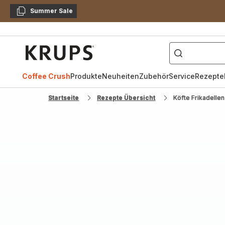
Summer Sale
Kopieren
["Kaffeevollautomat",
Krups
Homepage
Coffee Crush
Produkte
Neuheiten
Zubehör
Service
Rezepte
Startseite
Rezepte Übersicht
Köfte Frikadellen