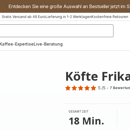
Entdecken Sie eine große Auswahl an Bestseller jetzt im S
Gratis Versand ab 49 Euro
Lieferung in 1-2 Werktagen
Kostenfreie Retouren
"Handmixer","Waffeleisen"]
Kaffee-Expertise
Live-Beratung
Köfte Frik
5
/5
-
7 Bewertu
Bewertung
mit
5
Sternen
GESAMTZEIT
(Durchschnitt)
18 Min.