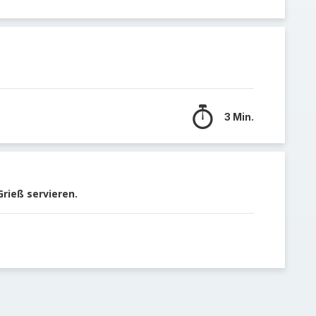
3 Min.
Grieß servieren.