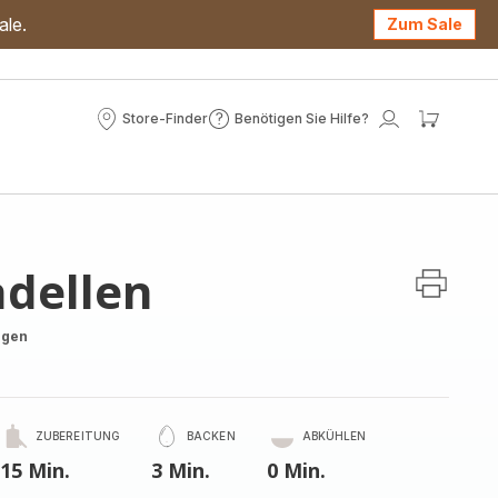
ale.
Zum Sale
Store-Finder
Benötigen Sie Hilfe?
Store-
Benötigen
Mein
Mein
Finder
Sie
Konto
Waren
Hilfe?
adellen
ngen
ZUBEREITUNG
BACKEN
ABKÜHLEN
15 Min.
3 Min.
0 Min.