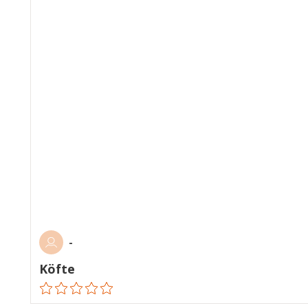
-
Köfte
ratings.0