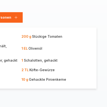
rsonen
en
Personen
hinzufügen
200 g
Stückige Tomaten
ält,
1 EL
Olivenöl
r, gehackt
1
Schalotten, gehackt
2 TL
Köfte-Gewürze
10 g
Gehackte Pinienkerne