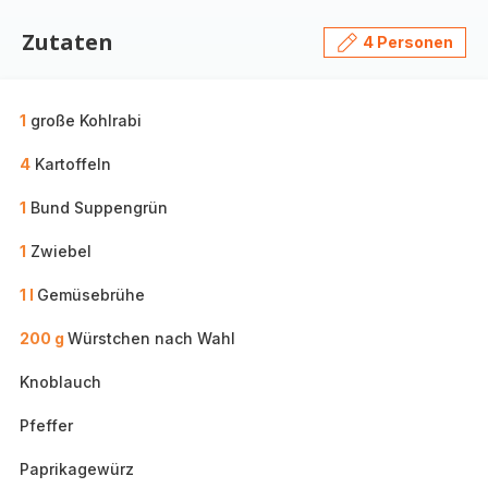
Zutaten
4 Personen
1
große Kohlrabi
4
Kartoffeln
1
Bund Suppengrün
1
Zwiebel
1 l
Gemüsebrühe
200 g
Würstchen nach Wahl
Knoblauch
Pfeffer
Paprikagewürz