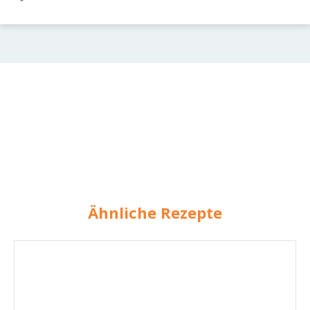
Ähnliche Rezepte
Kohlrabi
Eintopf
mit
Hackbällchen