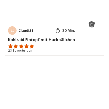
Claudi84
30 Min.
Kohlrabi Eintopf mit Hackbällchen
ratings.4.9
23 Bewertungen