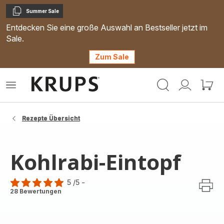
Summer Sale
Kopieren
Entdecken Sie eine große Auswahl an Bestseller jetzt im
Sale.
Zum Sale
Krups
Das
Mein
Mein
Homepage
Menü
Konto
Waren
öffnen
Rezepte Übersicht
Kohlrabi-Eintopf
5
/5
-
Bewertung
28 Bewertungen
mit
5
Sternen