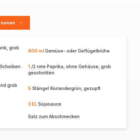
rsonen
en
Personen
hinzufügen
unk, grob
800 ml
Gemüse- oder Geflügelbrühe
 Scheiben
1
/2 rote Paprika, ohne Gehäuse, grob
geschnitten
und grob
5
Stängel Koriandergrün, gezupft
3 EL
Sojasauce
Salz zum Abschmecken