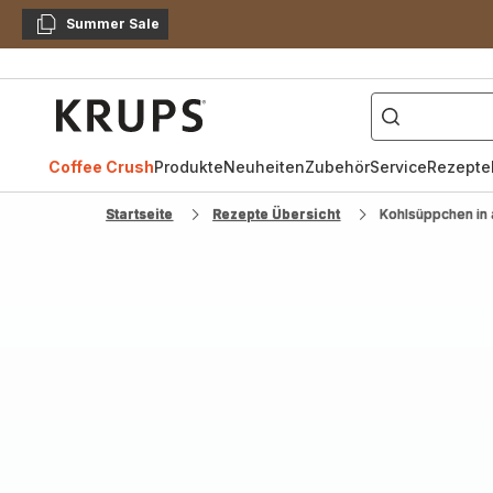
Summer Sale
Kopieren
["Kaffeevollautomat",
Krups
Homepage
Coffee Crush
Produkte
Neuheiten
Zubehör
Service
Rezepte
Startseite
Rezepte Übersicht
Kohlsüppchen in 