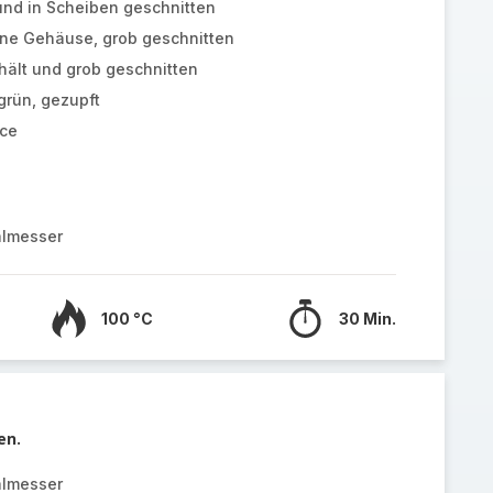
 und in Scheiben geschnitten
ohne Gehäuse, grob geschnitten
hält und grob geschnitten
grün, gezupft
uce
almesser
100 °C
30 Min.
en.
almesser