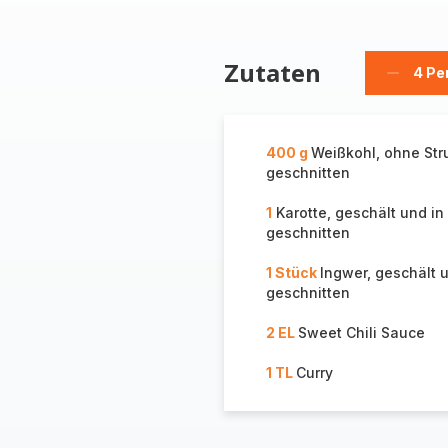
Zutaten
4 Pe
Person
löschen
400 g
Weißkohl, ohne Str
geschnitten
1
Karotte, geschält und in
geschnitten
1 Stück
Ingwer, geschält 
geschnitten
2 EL
Sweet Chili Sauce
1 TL
Curry