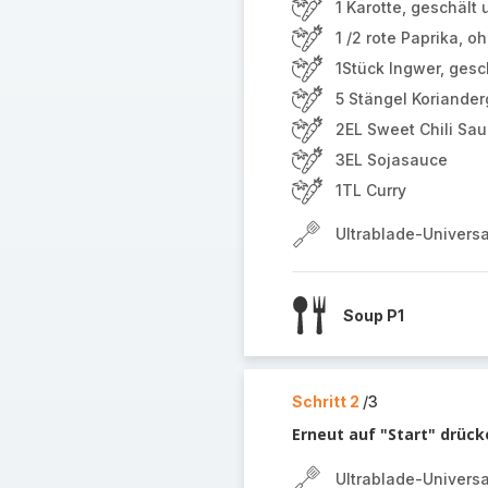
1 Karotte, geschält
1 /2 rote Paprika, 
1Stück Ingwer, gesc
5 Stängel Koriander
2EL Sweet Chili Sa
3EL Sojasauce
1TL Curry
Ultrablade-Univers
Soup P1
Schritt 2
/3
Erneut auf "Start" drück
Ultrablade-Univers