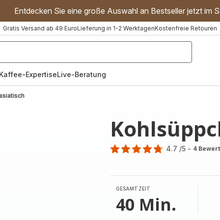
Entdecken Sie eine große Auswahl an Bestseller jetzt im S
Gratis Versand ab 49 Euro
Lieferung in 1-2 Werktagen
Kostenfreie Retouren
"Handmixer","Waffeleisen"]
Kaffee-Expertise
Live-Beratung
asiatisch
Kohlsüppch
4.7
/5
-
4 Bewer
ratings.4.7
GESAMTZEIT
40 Min.