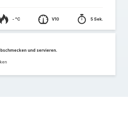
- °C
V10
5 Sek.
 abschmecken und servieren.
cken