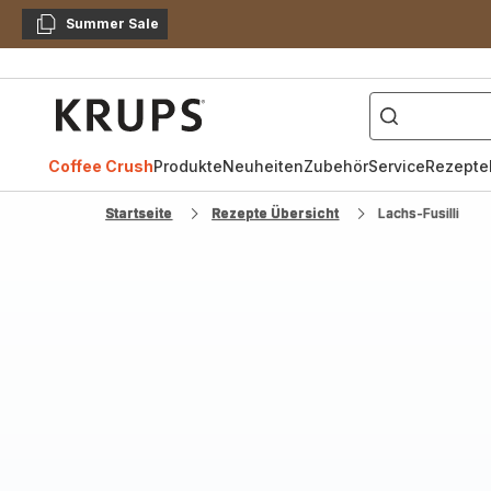
Summer Sale
Kopieren
["Kaffeevollautomat",
Krups
Homepage
Coffee Crush
Produkte
Neuheiten
Zubehör
Service
Rezepte
Startseite
Rezepte Übersicht
Lachs-Fusilli