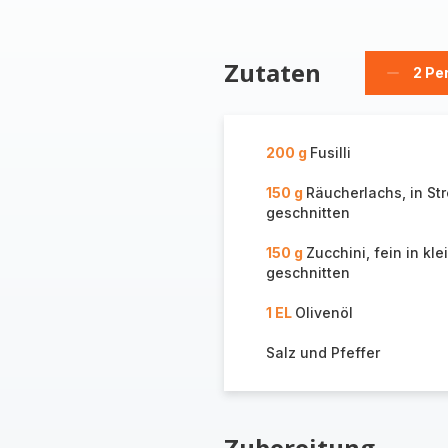
Zutaten
2 Pe
Person
löschen
200 g
Fusilli
150 g
Räucherlachs, in Str
geschnitten
150 g
Zucchini, fein in kl
geschnitten
1 EL
Olivenöl
Salz und Pfeffer
Zubereitung