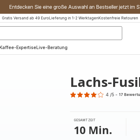
Entdecken Sie eine große Auswahl an Bestseller jetzt im S
Gratis Versand ab 49 Euro
Lieferung in 1-2 Werktagen
Kostenfreie Retouren
"Handmixer","Waffeleisen"]
Kaffee-Expertise
Live-Beratung
Lachs-Fusil
4
/5
-
17 Bewert
Bewertung
mit
4
Sternen
GESAMTZEIT
(Durchschnitt)
10 Min.