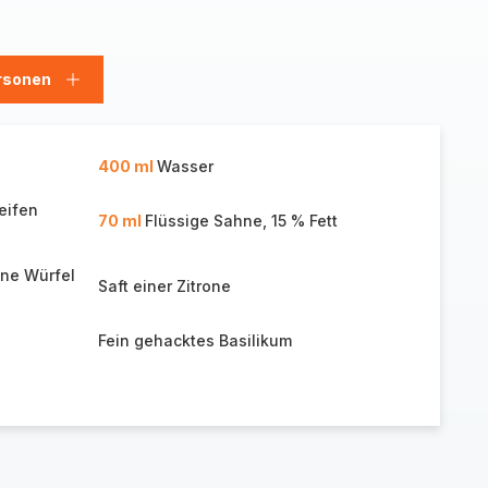
rsonen
en
Personen
hinzufügen
400 ml
Wasser
eifen
70 ml
Flüssige Sahne, 15 % Fett
eine Würfel
Saft einer Zitrone
Fein gehacktes Basilikum