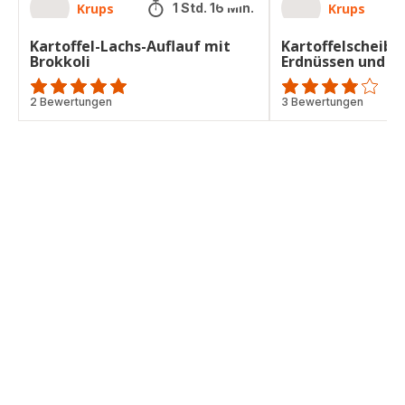
Krups
Krups
1 Std. 16 Min.
Kartoffel-Lachs-Auflauf mit
Kartoffelscheibe
Brokkoli
Erdnüssen und Br
Bewertung
2 Bewertungen
ratings.3.8
3 Bewertungen
mit
5
Sternen
(Durchschnitt)