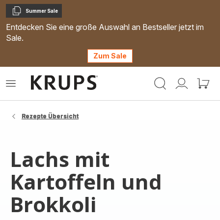
Summer Sale
Kopieren
Entdecken Sie eine große Auswahl an Bestseller jetzt im
Sale.
Zum Sale
Krups
Das
Mein
Mein
Homepage
Menü
Konto
Waren
öffnen
Rezepte Übersicht
Lachs mit
Kartoffeln und
Brokkoli