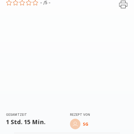
-
/5
-
ratings.0
GESAMTZEIT
REZEPT VON
1 Std. 15 Min.
SG