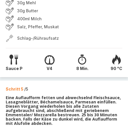
30g Mehl
30g Butter
400ml Milch
Salz, Pfeffer, Muskat
Schlag-/Rühraufsatz
Sauce P
V4
8 Min.
90 °C
Schritt 5
/5
Eine Auflaufform fetten und abwechselnd Fleischsauce,
Lasagneblätter, Béchamelsauce, Parmesan einfüllen.
Diesen Vorgang wiederholen bis alle Zutaten
aufgebraucht sind, abschließend mit geriebenem
Emmentaler/ Mozzarella bestreuen. 25 bis 30 Minuten
backen. Falls der Käse zu dunkel wird, die Auflaufform
mit Alufolie abdecken.