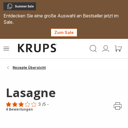
Summer Sale
Kopieren
Entdecken Sie eine große Auswahl an Bestseller jetzt im
Sale.
Zum Sale
Krups
Das
Mein
Mein
Homepage
Menü
Konto
Waren
öffnen
Rezepte Übersicht
Lasagne
3
/5
-
Bewertung
4 Bewertungen
mit
3
Sternen