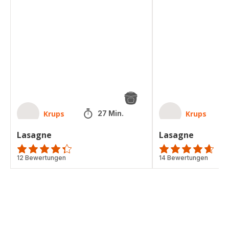
Lasagne
Lasagne
Krups
Krups
27 Min.
Lasagne
Lasagne
ratings.4.3
12 Bewertungen
ratings.4.6
14 Bewertungen