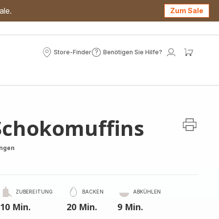
ale.
Zum Sale
Store-Finder
Benötigen Sie Hilfe?
Store-
Benötigen
Mein
Mein
Finder
Sie
Konto
Waren
Hilfe?
Schokomuffins
ungen
ZUBEREITUNG
BACKEN
ABKÜHLEN
10 Min.
20 Min.
9 Min.