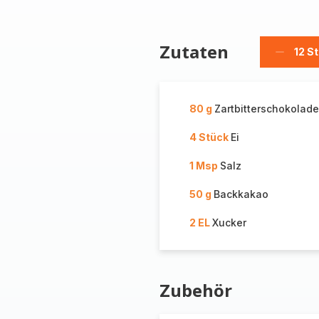
Zutaten
12 S
Stücke
löschen
80 g
Zartbitterschokolade
4 Stück
Ei
1 Msp
Salz
50 g
Backkakao
2 EL
Xucker
Zubehör