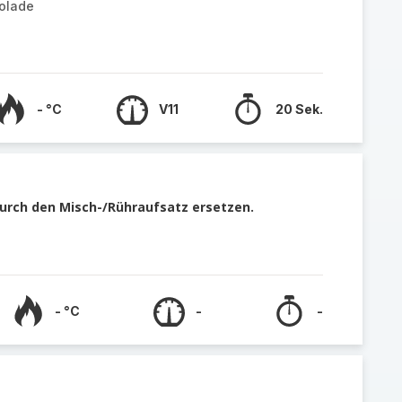
kolade
- °C
V11
20 Sek.
urch den Misch-/Rühraufsatz ersetzen.
- °C
-
-