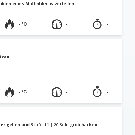
lden eines Muffinblechs verteilen.
- °C
-
-
tzen.
- °C
-
-
er geben und Stufe 11 | 20 Sek. grob hacken.