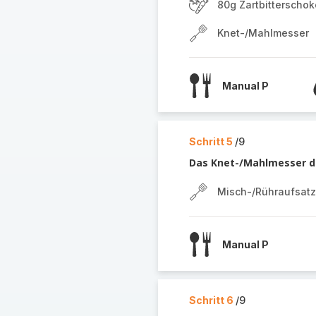
80g Zartbitterscho
Knet-/Mahlmesser
Manual P
Schritt 5
/9
Das Knet-/Mahlmesser d
Misch-/Rühraufsatz
Manual P
Schritt 6
/9