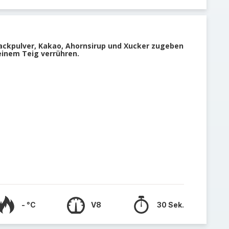
ackpulver, Kakao, Ahornsirup und Xucker zugeben
 einem Teig verrühren.
- °C
V8
30 Sek.