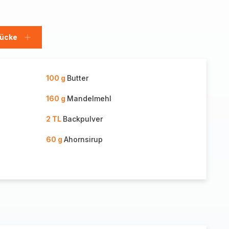
tücke
Stücke
hinzufügen
100 g
Butter
160 g
Mandelmehl
2 TL
Backpulver
60 g
Ahornsirup