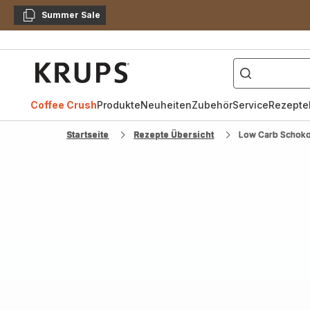
Summer Sale
Kopieren
["Kaffeevollautomat",
Krups
Homepage
Coffee Crush
Produkte
Neuheiten
Zubehör
Service
Rezepte
Startseite
Rezepte Übersicht
Low Carb Schoko