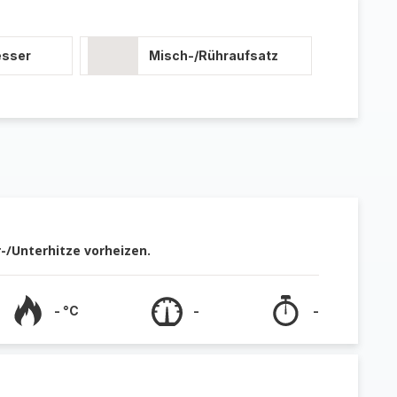
esser
Misch-/Rühraufsatz
-/Unterhitze vorheizen.
- °C
-
-