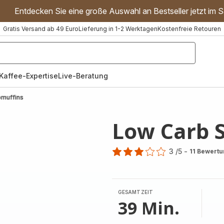
Entdecken Sie eine große Auswahl an Bestseller jetzt im S
Gratis Versand ab 49 Euro
Lieferung in 1-2 Werktagen
Kostenfreie Retouren
"Handmixer","Waffeleisen"]
Kaffee-Expertise
Live-Beratung
muffins
Low Carb 
3
/5
-
11 Bewert
Bewertung
mit
3
Sternen
GESAMTZEIT
(Durchschnitt)
39 Min.