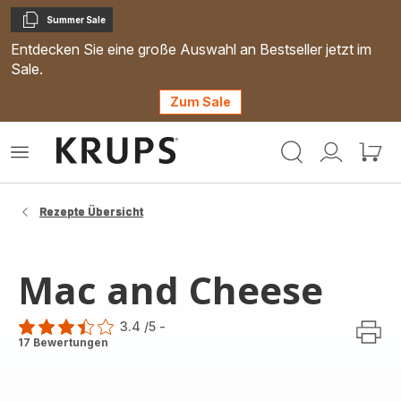
Summer Sale
Kopieren
Entdecken Sie eine große Auswahl an Bestseller jetzt im
Sale.
Zum Sale
Krups
Das
Mein
Mein
Homepage
Menü
Konto
Waren
öffnen
Rezepte Übersicht
Mac and Cheese
3.4
/5
-
ratings.3.4
17 Bewertungen