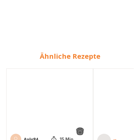
Ähnliche Rezepte
Mac
Mac
and
and
Cheese
Cheese-
Waffeln
Aviv84
15 Min.