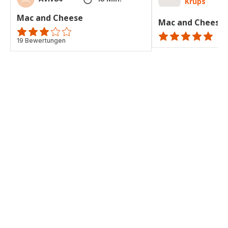
Krups
Mac and Cheese
Mac and Cheese-
ratings.3.1
19 Bewertungen
ratings.NaN