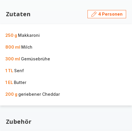
Zutaten
4 Personen
250 g
Makkaroni
800 ml
Milch
300 ml
Gemüsebrühe
1 TL
Senf
1 EL
Butter
200 g
geriebener Cheddar
Zubehör