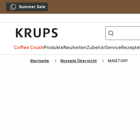
Summer Sale
Kopieren
["Kaffeevollautomat",
Krups
Homepage
Coffee Crush
Produkte
Neuheiten
Zubehör
Service
Rezepte
Startseite
Rezepte Übersicht
MAISTOPF