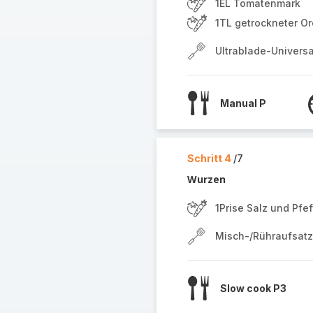
1EL Tomatenmark
1TL getrockneter O
Ultrablade-Univers
Manual P
Schritt 4
/7
Wurzen
1Prise Salz und Pfef
Misch-/Rühraufsatz
Slow cook P3