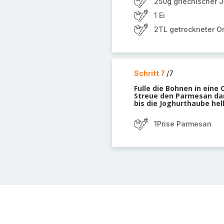
250g griechischer 
1 Ei
2TL getrockneter O
Schritt 7
/7
Fulle die Bohnen in eine
Streue den Parmesan da
bis die Joghurthaube hell
1Prise Parmesan