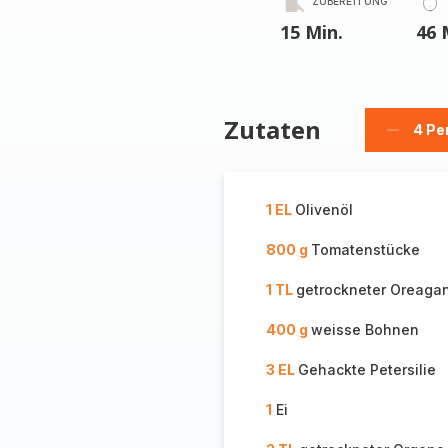
ZUBEREITUNG
15 Min.
46 
Zutaten
4 Pe
Person
löschen
1 EL
Olivenöl
800 g
Tomatenstücke
1 TL
getrockneter Oreaga
400 g
weisse Bohnen
3 EL
Gehackte Petersilie
1
Ei