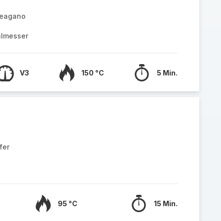
reagano
almesser
V3
150 °C
5 Min.
fer
95 °C
15 Min.