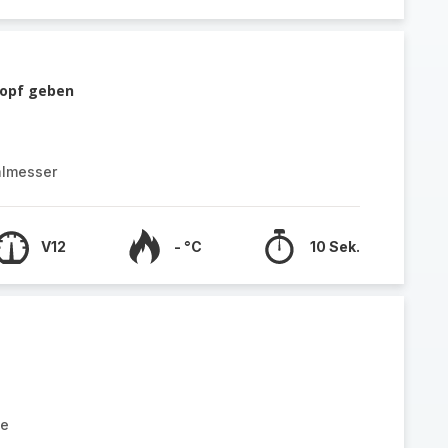
Topf geben
almesser
V12
- °C
10 Sek.
ke