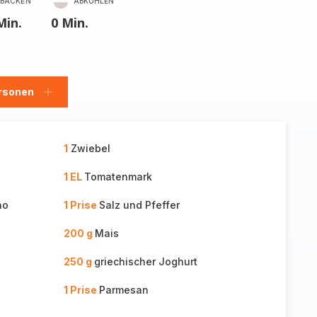
BACKEN
ABKÜHLEN
Min.
0 Min.
rsonen
en
Personen
hinzufügen
1
Zwiebel
1 EL
Tomatenmark
no
1 Prise
Salz und Pfeffer
200 g
Mais
250 g
griechischer Joghurt
1 Prise
Parmesan