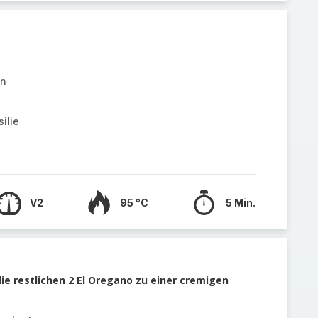
en
ilie
V2
95 °C
5 Min.
die restlichen 2 El Oregano zu einer cremigen