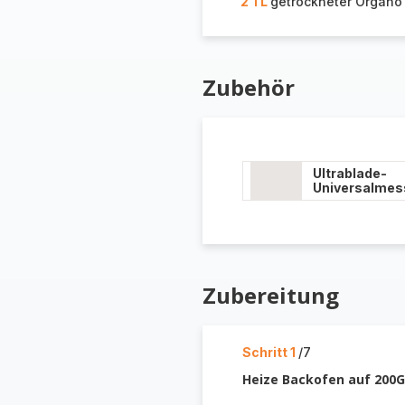
2 TL
getrockneter Organo
Zubehör
Ultrablade-
Universalmes
Zubereitung
Schritt 1
/7
Heize Backofen auf 200G