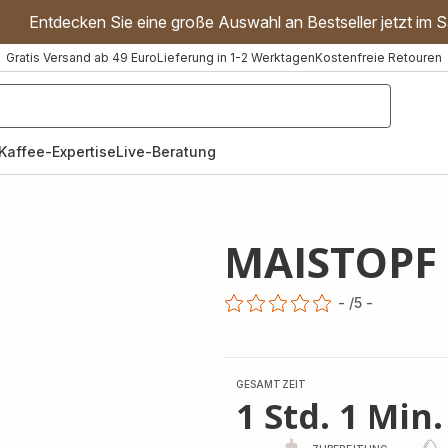
Entdecken Sie eine große Auswahl an Bestseller jetzt im S
Gratis Versand ab 49 Euro
Lieferung in 1-2 Werktagen
Kostenfreie Retouren
"Handmixer","Waffeleisen"]
Kaffee-Expertise
Live-Beratung
MAISTOPF
-
/5
-
ratings.0
GESAMTZEIT
1 Std. 1 Min.