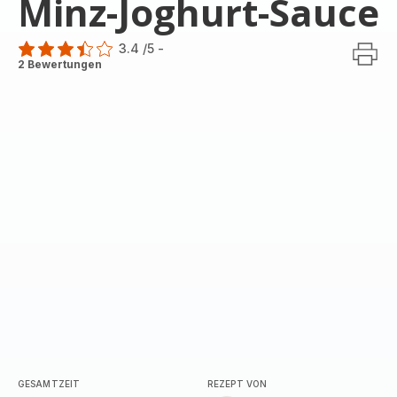
Minz-Joghurt-Sauce
3.4
/5
-
ratings.3.4
2 Bewertungen
GESAMTZEIT
REZEPT VON