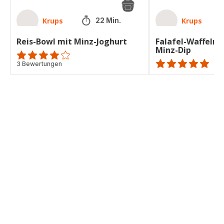
Krups
Krups
22 Min.
Reis-Bowl mit Minz-Joghurt
Falafel-Waffeln 
Minz-Dip
Bewertung
3 Bewertungen
ratings.NaN
mit
4
Sternen
(Durchschnitt)