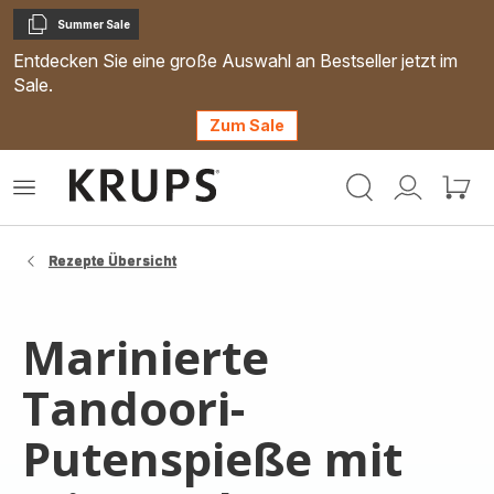
Summer Sale
Kopieren
Entdecken Sie eine große Auswahl an Bestseller jetzt im
Sale.
Zum Sale
Krups
Das
Mein
Mein
Homepage
Menü
Konto
Waren
öffnen
Rezepte Übersicht
Marinierte
Tandoori-
Putenspieße mit