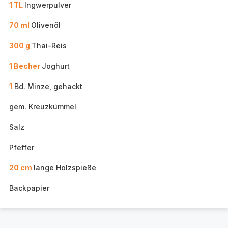
1 TL
Ingwerpulver
70 ml
Olivenöl
300 g
Thai-Reis
1 Becher
Joghurt
1
Bd. Minze, gehackt
gem. Kreuzkümmel
Salz
Pfeffer
20 cm
lange Holzspieße
Backpapier