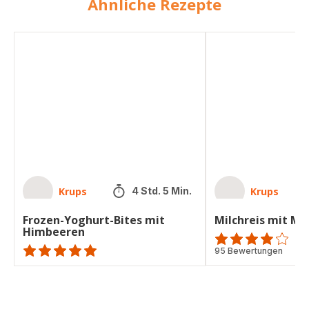
Ähnliche Rezepte
Frozen-
Milchreis
Yoghurt-
mit
Bites
Mandeln
mit
Himbeeren
Krups
Krups
4 Std. 5 Min.
Frozen-Yoghurt-Bites mit
Milchreis mit M
Himbeeren
ratings.3.8
95 Bewertungen
ratings.NaN