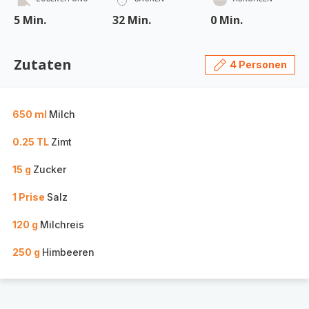
5 Min.
32 Min.
0 Min.
Zutaten
4 Personen
650 ml
Milch
0.25 TL
Zimt
15 g
Zucker
1 Prise
Salz
120 g
Milchreis
250 g
Himbeeren