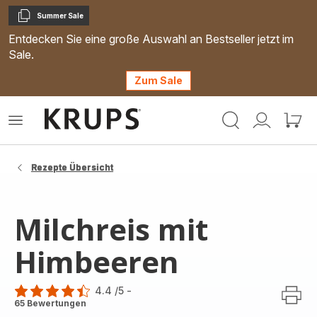
Summer Sale
Kopieren
Entdecken Sie eine große Auswahl an Bestseller jetzt im
Sale.
Zum Sale
Krups
Das
Mein
Mein
Homepage
Menü
Konto
Waren
öffnen
Rezepte Übersicht
Milchreis mit
Himbeeren
4.4
/5
-
ratings.4.4
65 Bewertungen