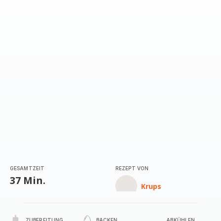
GESAMTZEIT
REZEPT VON
37 Min.
Krups
ZUBEREITUNG
BACKEN
ABKÜHLEN