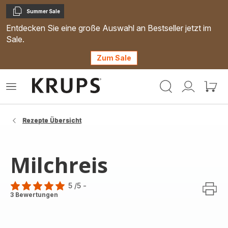
Summer Sale
Kopieren
Entdecken Sie eine große Auswahl an Bestseller jetzt im
Sale.
Zum Sale
Krups
Das
Mein
Mein
Homepage
Menü
Konto
Waren
öffnen
Rezepte Übersicht
Milchreis
5
/5
-
Bewertung
3 Bewertungen
mit
5
Sternen