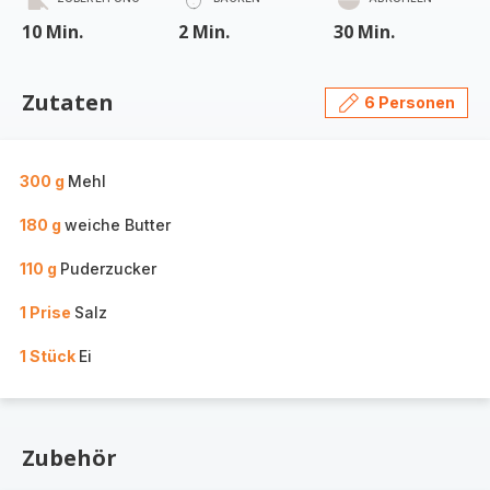
10 Min.
2 Min.
30 Min.
Zutaten
6 Personen
300 g
Mehl
180 g
weiche Butter
110 g
Puderzucker
1 Prise
Salz
1 Stück
Ei
Zubehör