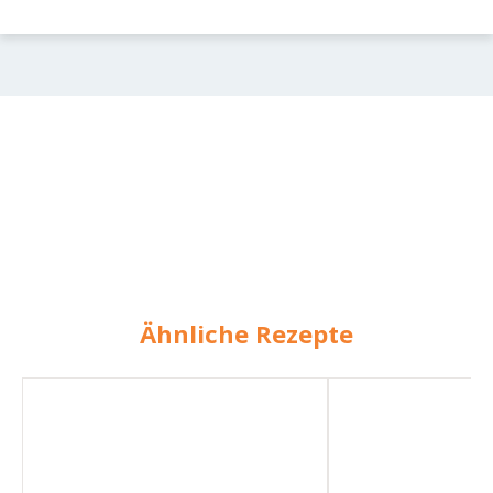
Ähnliche Rezepte
Konzentrat
Apfel-
für
Süßkartoffel-
Gemüsebrühe
Brei