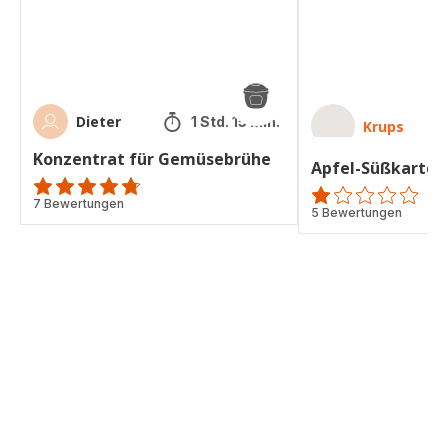
Dieter
1 Std. 15 Min.
Krups
Konzentrat für Gemüsebrühe
Apfel-Süßkartoff
ratings.4.7
7 Bewertungen
Bewertung
5 Bewertungen
mit
1
Stern
(Durchschnitt)