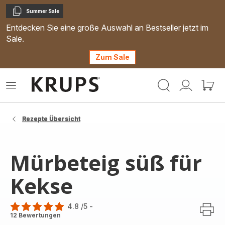
Summer Sale
Kopieren
Entdecken Sie eine große Auswahl an Bestseller jetzt im
Sale.
Zum Sale
Krups
Das
Mein
Mein
Homepage
Menü
Konto
Waren
öffnen
Rezepte Übersicht
Mürbeteig süß für
Kekse
4.8
/5
-
ratings.4.8
12 Bewertungen