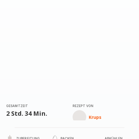
mit
4
Sternen
(Durchschnitt)
GESAMTZEIT
REZEPT VON
2 Std. 34 Min.
Krups
ZUBEREITUNG
BACKEN
ABKÜHLEN