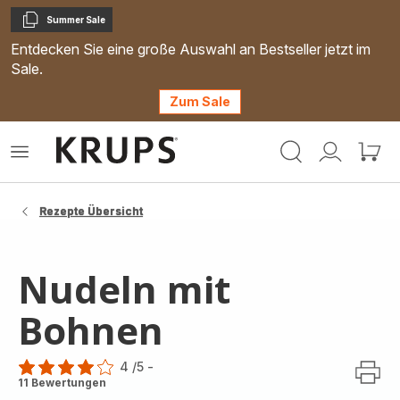
Summer Sale
Kopieren
Entdecken Sie eine große Auswahl an Bestseller jetzt im
Sale.
Zum Sale
Krups
Das
Mein
Mein
Homepage
Menü
Konto
Waren
öffnen
Rezepte Übersicht
Nudeln mit
Bohnen
4
/5
-
Bewertung
11 Bewertungen