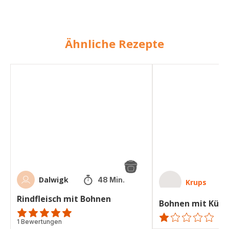
Ähnliche Rezepte
Rindfleisch
Bohnen
mit
mit
Bohnen
Kümmel
Dalwigk
48 Min.
Krups
Rindfleisch mit Bohnen
Bohnen mit Küm
Bewertung
1 Bewertungen
Bewertung