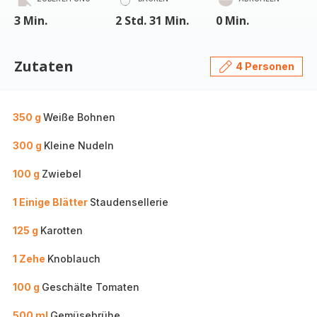
3 Min.
2 Std. 31 Min.
0 Min.
Zutaten
4 Personen
350 g
Weiße Bohnen
300 g
Kleine Nudeln
100 g
Zwiebel
1 Einige Blätter
Staudensellerie
125 g
Karotten
1 Zehe
Knoblauch
100 g
Geschälte Tomaten
500 ml
Gemüsebrühe