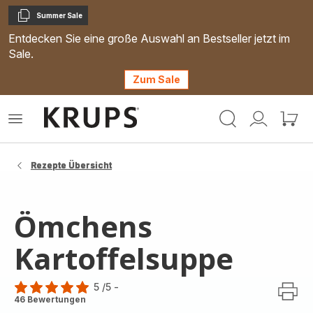
Summer Sale
Kopieren
Entdecken Sie eine große Auswahl an Bestseller jetzt im
Sale.
Zum Sale
Krups
Das
Mein
Mein
Homepage
Menü
Konto
Waren
öffnen
Rezepte Übersicht
Ömchens
Kartoffelsuppe
5
/5
-
Bewertung
46 Bewertungen