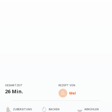
mit
5
Sternen
(Durchschnitt)
GESAMTZEIT
REZEPT VON
26 Min.
Mel
ZUBEREITUNG
BACKEN
ABKÜHLEN