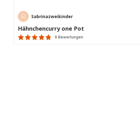
Sabrinazweikinder
Hähnchencurry one Pot
6 Bewertungen
ratings.4.7