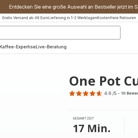
Entdecken Sie eine große Auswahl an Bestseller jetzt im S
Gratis Versand ab 49 Euro
Lieferung in 1-2 Werktagen
Kostenfreie Retouren
"Handmixer","Waffeleisen"]
Kaffee-Expertise
Live-Beratung
One Pot C
4.6
/5
-
10 Bewe
ratings.4.6
GESAMTZEIT
17 Min.