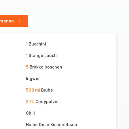
rsonen
en
Personen
hinzufügen
1
Zucchini
1
Stange Lauch
5
Brokkoliröschen
Ingwer
500 ml
Brühe
2 TL
Currypulver
Chili
Halbe Dose Kichererbsen