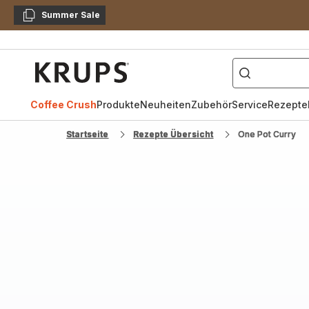
Summer Sale
Kopieren
["Kaffeevollautomat",
Krups
Homepage
Coffee Crush
Produkte
Neuheiten
Zubehör
Service
Rezepte
Startseite
Rezepte Übersicht
One Pot Curry