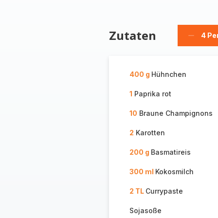
Zutaten
4 Pe
Person
löschen
400 g
Hühnchen
1
Paprika rot
10
Braune Champignons
2
Karotten
200 g
Basmatireis
300 ml
Kokosmilch
2 TL
Currypaste
Sojasoße