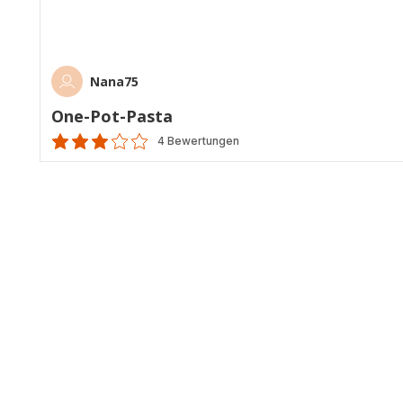
Nana75
One-Pot-Pasta
4 Bewertungen
Bewertung
mit
3
Sternen
(Durchschnitt)