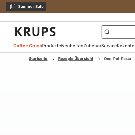
Summer Sale
Kopieren
["Kaffeevollautomat",
Krups
Homepage
Coffee Crush
Produkte
Neuheiten
Zubehör
Service
Rezepte
Startseite
Rezepte Übersicht
One-Pot-Pasta