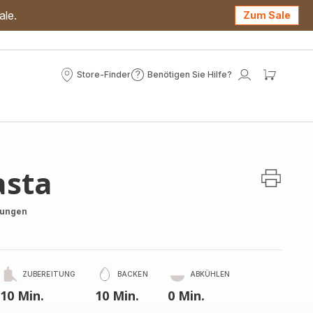
ale.
Zum Sale
Store-Finder
Benötigen Sie Hilfe?
Store-
Benötigen
Mein
Mein
Finder
Sie
Konto
Waren
Hilfe?
asta
tungen
ZUBEREITUNG
BACKEN
ABKÜHLEN
10 Min.
10 Min.
0 Min.