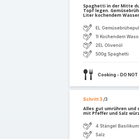
Spaghetti in der Mitte d
Topf legen. Gemüsebrühe
Liter kochendem Wasser
EL Gemüsebrühepul
1l Kochendem Wass
2EL Olivenöl
500g Spaghetti
Cooking - DO NOT
Schritt 3
/3
Alles gut umrühren und c
mit Pfeffer und Salz wür
4 Stängel Basilikum
Salz