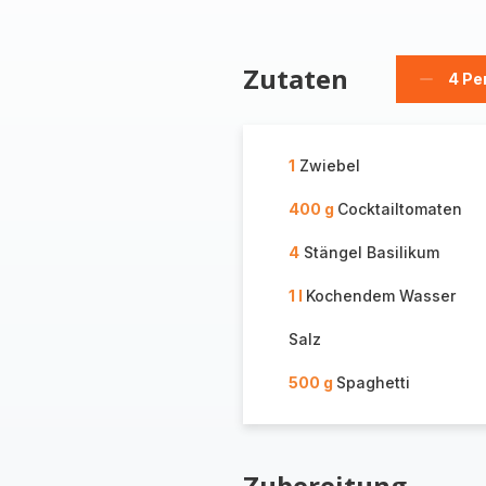
Zutaten
4 Pe
Person
löschen
1
Zwiebel
400 g
Cocktailtomaten
4
Stängel Basilikum
1 l
Kochendem Wasser
Salz
500 g
Spaghetti
Zubereitung