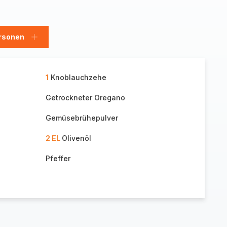
rsonen
en
Personen
hinzufügen
1
Knoblauchzehe
Getrockneter Oregano
Gemüsebrühepulver
2 EL
Olivenöl
Pfeffer