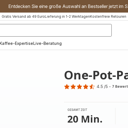
Entdecken Sie eine große Auswahl an Bestseller jetzt im S
Gratis Versand ab 49 Euro
Lieferung in 1-2 Werktagen
Kostenfreie Retouren
"Handmixer","Waffeleisen"]
Kaffee-Expertise
Live-Beratung
One-Pot-P
4.5
/5
-
7 Bewer
ratings.4.5
GESAMTZEIT
20 Min.