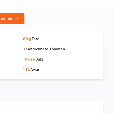
rsonen
en
Personen
hinzufügen
60 g
Feta
3
Getrocknete Tomaten
1 Prise
Salz
1 TL
Ajvar