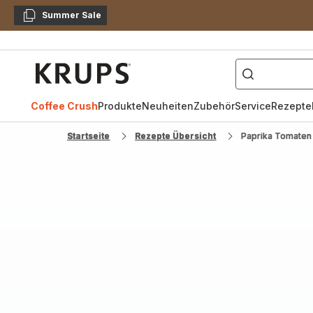
Summer Sale
Kopieren
["Kaffeevollautomat",
Krups
Homepage
Coffee Crush
Produkte
Neuheiten
Zubehör
Service
Rezepte
Startseite
Rezepte Übersicht
Paprika Tomaten