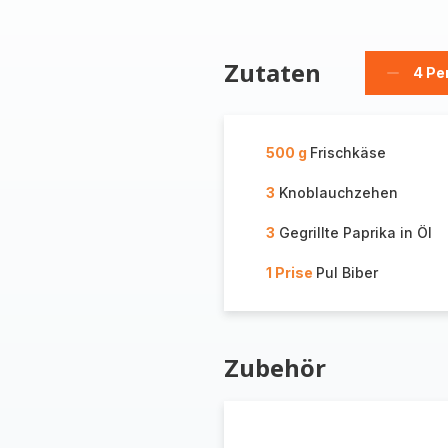
Zutaten
4 Pe
Person
löschen
500 g
Frischkäse
3
Knoblauchzehen
3
Gegrillte Paprika in Öl
1 Prise
Pul Biber
Zubehör