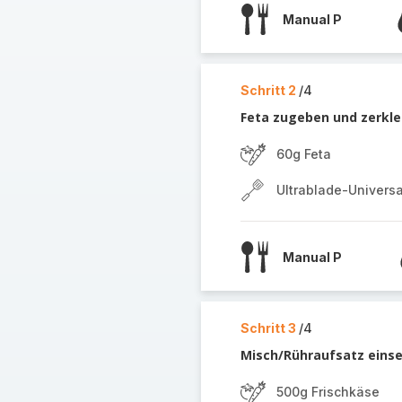
Manual P
Schritt 2
/4
Feta zugeben und zerkle
60g Feta
Ultrablade-Univers
Manual P
Schritt 3
/4
Misch/Rühraufsatz einse
500g Frischkäse