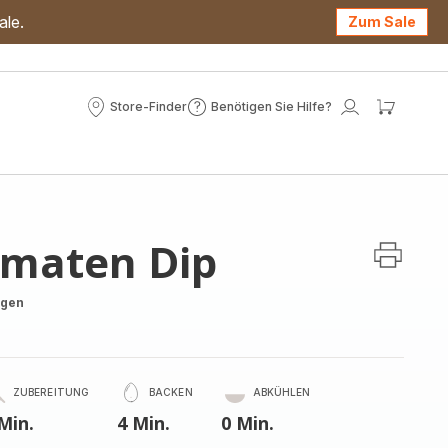
ale.
Zum Sale
Store-Finder
Benötigen Sie Hilfe?
Store-
Benötigen
Mein
Mein
Finder
Sie
Konto
Waren
Hilfe?
omaten Dip
ngen
ZUBEREITUNG
BACKEN
ABKÜHLEN
Min.
4 Min.
0 Min.