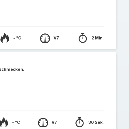
- °C
V7
2 Min.
abschmecken.
- °C
V7
30 Sek.