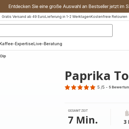
Entdecken Sie eine große Auswahl an Bestseller jetzt im S
Gratis Versand ab 49 Euro
Lieferung in 1-2 Werktagen
Kostenfreie Retouren
"Handmixer","Waffeleisen"]
Kaffee-Expertise
Live-Beratung
 Dip
Paprika T
5
/5
-
5 Bewertu
Bewertung
mit
5
Sternen
GESAMTZEIT
(Durchschnitt)
7 Min.
3 