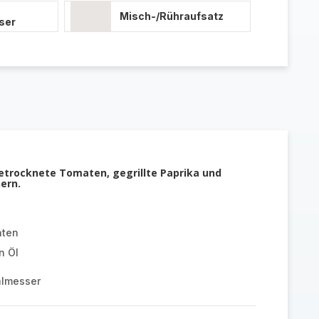
Misch-/Rühraufsatz
ser
Getrocknete Tomaten, gegrillte Paprika und
ern.
aten
n Öl
almesser