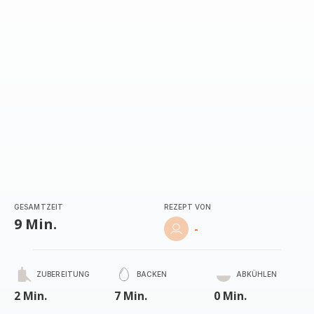
(Durchschnitt)
GESAMTZEIT
REZEPT VON
9 Min.
-
ZUBEREITUNG
BACKEN
ABKÜHLEN
2 Min.
7 Min.
0 Min.