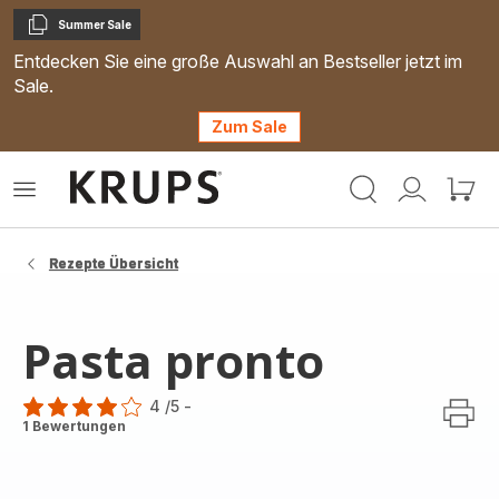
Summer Sale
Kopieren
Entdecken Sie eine große Auswahl an Bestseller jetzt im
Sale.
Zum Sale
Krups
Das
Mein
Mein
Homepage
Menü
Konto
Waren
öffnen
Rezepte Übersicht
Pasta pronto
4
/5
-
Bewertung
1 Bewertungen
mit
4
Sternen