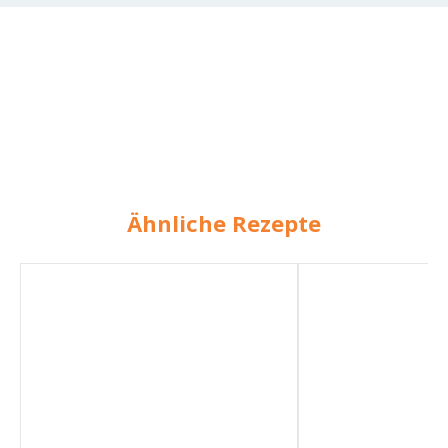
Ähnliche Rezepte
Suppengemüse
Käsesuppe
mit
mit
Fleischkäse
Käsecroutons