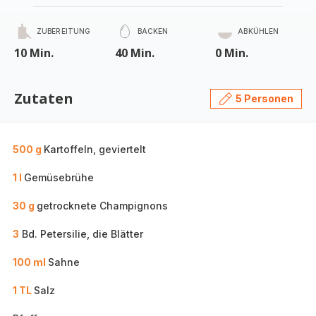
ZUBEREITUNG
BACKEN
ABKÜHLEN
10 Min.
40 Min.
0 Min.
Zutaten
5 Personen
500 g
Kartoffeln, geviertelt
1 l
Gemüsebrühe
30 g
getrocknete Champignons
3
Bd. Petersilie, die Blätter
100 ml
Sahne
1 TL
Salz