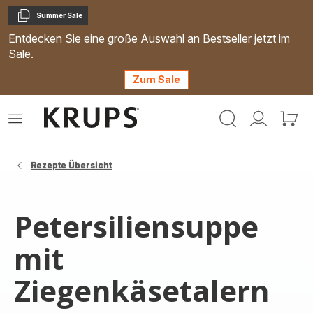
Summer Sale
Kopieren
Entdecken Sie eine große Auswahl an Bestseller jetzt im
Sale.
Zum Sale
Krups
Das
Mein
Mein
Homepage
Menü
Konto
Waren
öffnen
Rezepte Übersicht
Petersiliensuppe
mit
Ziegenkäsetalern