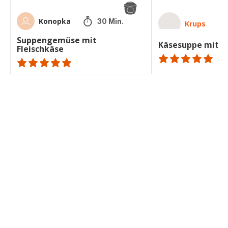
Konopka
30 Min.
Krups
Suppengemüse mit
Käsesuppe mit K
Fleischkäse
ratings.NaN
ratings.NaN