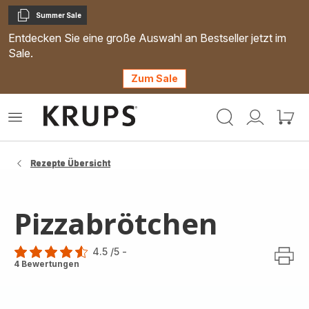
Summer Sale
Kopieren
Entdecken Sie eine große Auswahl an Bestseller jetzt im
Sale.
Zum Sale
Krups
Das
Mein
Mein
Homepage
Menü
Konto
Waren
öffnen
Rezepte Übersicht
Pizzabrötchen
4.5
/5
-
ratings.4.5
4 Bewertungen