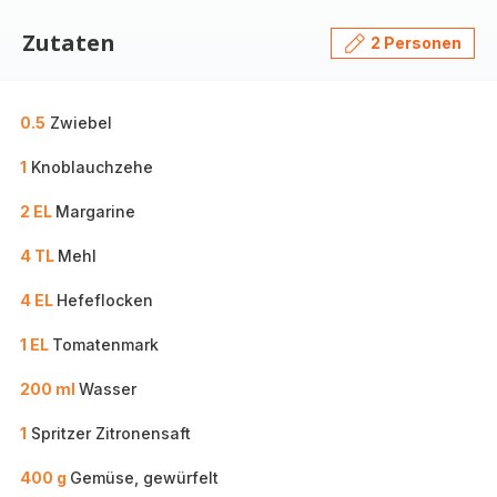
Zutaten
2 Personen
0.5
Zwiebel
1
Knoblauchzehe
2 EL
Margarine
4 TL
Mehl
4 EL
Hefeflocken
1 EL
Tomatenmark
200 ml
Wasser
1
Spritzer Zitronensaft
400 g
Gemüse, gewürfelt