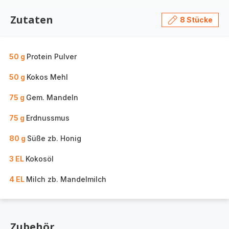
Zutaten
8 Stücke
50 g
Protein Pulver
50 g
Kokos Mehl
75 g
Gem. Mandeln
75 g
Erdnussmus
80 g
Süße zb. Honig
3 EL
Kokosöl
4 EL
Milch zb. Mandelmilch
Zubehör