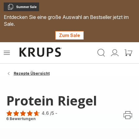
Summer Sale
Kopieren
Entdecken Sie eine große Auswahl an Bestseller jetzt im
Sale.
Zum Sale
Krups
Das
Mein
Mein
Homepage
Menü
Konto
Waren
öffnen
Rezepte Übersicht
Protein Riegel
4.6
/5
-
ratings.4.6
6 Bewertungen