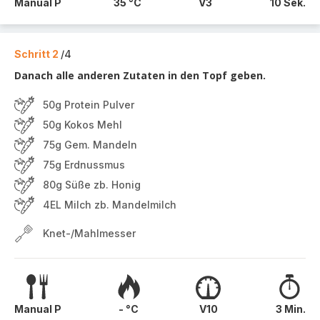
Manual P
35 °C
V3
10 Sek.
Schritt 2
/4
Danach alle anderen Zutaten in den Topf geben.
50g Protein Pulver
50g Kokos Mehl
75g Gem. Mandeln
75g Erdnussmus
80g Süße zb. Honig
4EL Milch zb. Mandelmilch
Knet-/Mahlmesser
Manual P
- °C
V10
3 Min.