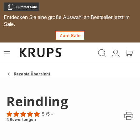
Summer Sale
Kopieren
Entdecken Sie eine große Auswahl an Bestseller jetzt im
Sale.
Zum Sale
Krups
Das
Mein
Mein
Homepage
Menü
Konto
Waren
öffnen
Rezepte Übersicht
Reindling
5
/5
-
Bewertung
4 Bewertungen
mit
5
Sternen