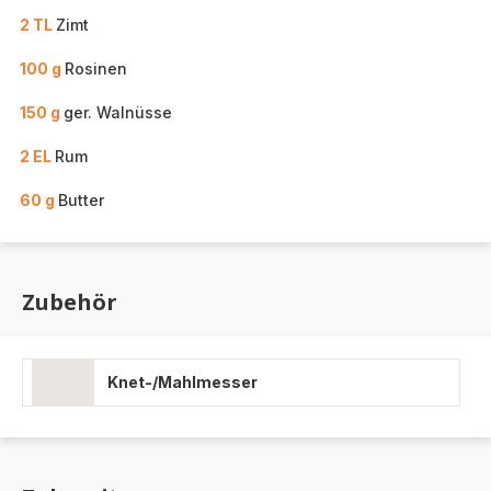
2 TL
Zimt
100 g
Rosinen
150 g
ger. Walnüsse
2 EL
Rum
60 g
Butter
Zubehör
Knet-/Mahlmesser