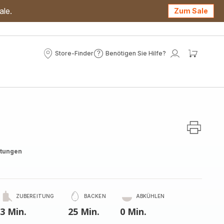
ale.
Zum Sale
Store-Finder
Benötigen Sie Hilfe?
Store-
Benötigen
Mein
Mein
Finder
Sie
Konto
Waren
Hilfe?
rtungen
ZUBEREITUNG
BACKEN
ABKÜHLEN
3 Min.
25 Min.
0 Min.