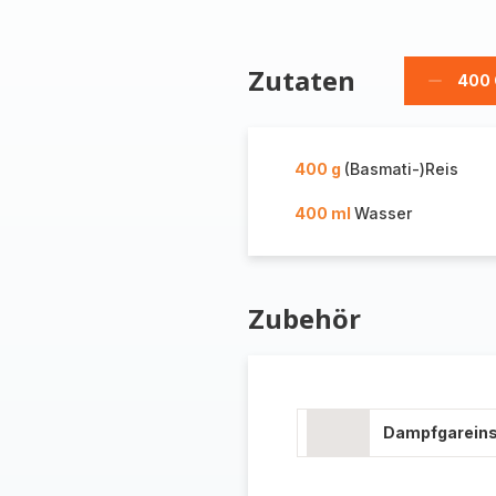
Zutaten
400
Gramm
löschen
400 g
(Basmati-)Reis
400 ml
Wasser
Zubehör
Dampfgareins