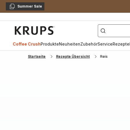
Summer Sale
Kopieren
["Kaffeevollautomat",
Krups
Homepage
Coffee Crush
Produkte
Neuheiten
Zubehör
Service
Rezepte
Startseite
Rezepte Übersicht
Reis