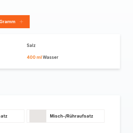
 Gramm
Gramm
hinzufügen
Salz
400 ml
Wasser
atz
Misch-/Rühraufsatz