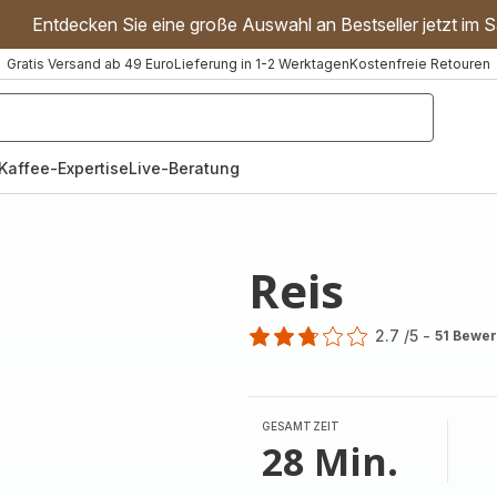
Entdecken Sie eine große Auswahl an Bestseller jetzt im S
Gratis Versand ab 49 Euro
Lieferung in 1-2 Werktagen
Kostenfreie Retouren
"Handmixer","Waffeleisen"]
Kaffee-Expertise
Live-Beratung
Reis
2.7
/5
-
51 Bewe
ratings.2.7
GESAMTZEIT
28 Min.