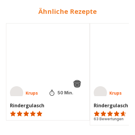
Ähnliche Rezepte
Rindergulasch
Rindergulasch
Krups
Krups
50 Min.
Rindergulasch
Rindergulasch
ratings.NaN
ratings.4.6
63 Bewertungen