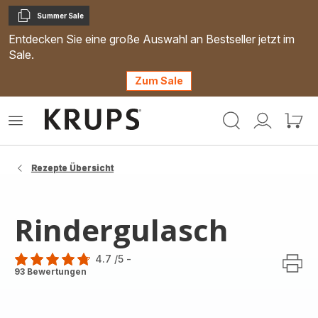
Summer Sale
Kopieren
Entdecken Sie eine große Auswahl an Bestseller jetzt im
Sale.
Zum Sale
Krups
Das
Mein
Mein
Homepage
Menü
Konto
Waren
öffnen
Rezepte Übersicht
Rindergulasch
4.7
/5
-
ratings.4.7
93 Bewertungen