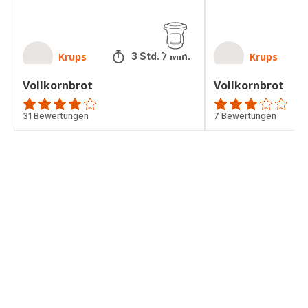
Krups
Krups
3 Std. 7 Min.
Vollkornbrot
Vollkornbrot
Bewertung
31 Bewertungen
Bewertung
7 Bewertungen
mit
mit
4
3
Sternen
Sternen
(Durchschnitt)
(Durchschnitt)