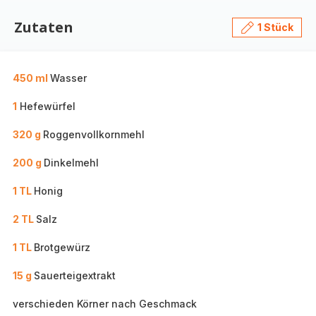
Zutaten
1 Stück
450 ml
Wasser
1
Hefewürfel
320 g
Roggenvollkornmehl
200 g
Dinkelmehl
1 TL
Honig
2 TL
Salz
1 TL
Brotgewürz
15 g
Sauerteigextrakt
verschieden Körner nach Geschmack