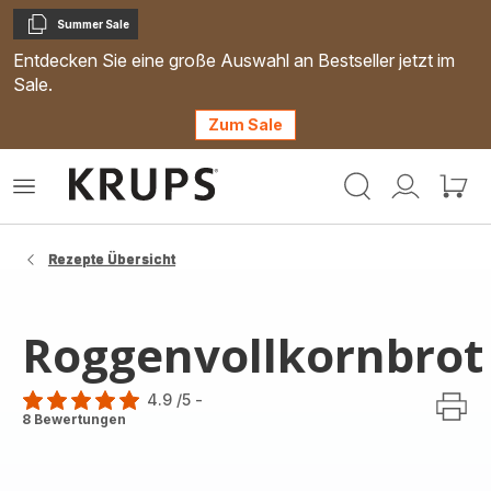
Summer Sale
Kopieren
Entdecken Sie eine große Auswahl an Bestseller jetzt im
Sale.
Zum Sale
Krups
Das
Mein
Mein
Homepage
Menü
Konto
Waren
öffnen
Rezepte Übersicht
Roggenvollkornbrot
4.9
/5
-
ratings.4.9
8 Bewertungen