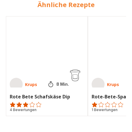
Ähnliche Rezepte
Rote
Rote-
Bete
Bete-
Schafskäse
Spaghetti
Dip
Krups
Krups
8 Min.
Rote Bete Schafskäse Dip
Rote-Bete-Spagh
Bewertung
4 Bewertungen
Bewertung
1 Bewertungen
mit
mit
3
1
Sternen
Stern