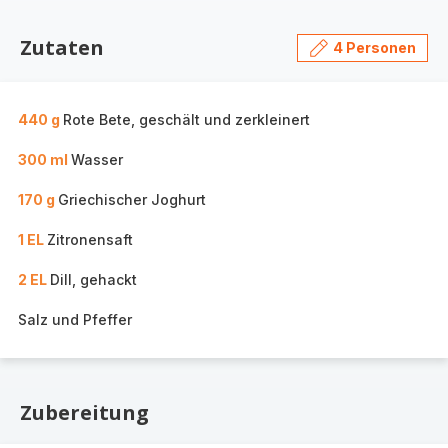
Zutaten
4 Personen
440 g
Rote Bete, geschält und zerkleinert
300 ml
Wasser
170 g
Griechischer Joghurt
1 EL
Zitronensaft
2 EL
Dill, gehackt
Salz und Pfeffer
Zubereitung