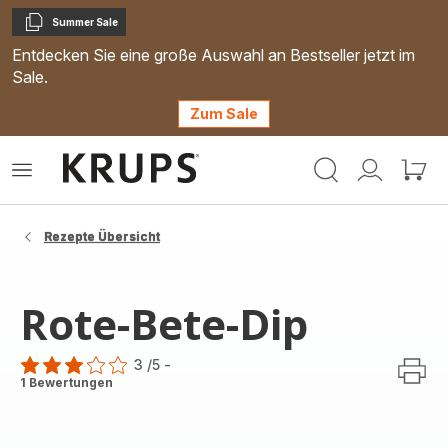
Summer Sale
Kopieren
Entdecken Sie eine große Auswahl an Bestseller jetzt im
Sale.
Zum Sale
Krups
Das
Mein
Mein
Homepage
Menü
Konto
Waren
öffnen
Rezepte Übersicht
Rote-Bete-Dip
3
/5
-
Bewertung
1 Bewertungen
mit
3
Sternen