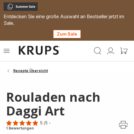
Summer Sale
Kopieren
Entdecken Sie eine große Auswahl an Bestseller jetzt im
Sale.
Zum Sale
Krups
Das
Mein
Mein
Homepage
Menü
Konto
Waren
öffnen
Rezepte Übersicht
Rouladen nach
Daggi Art
5
/5
-
Bewertung
1 Bewertungen