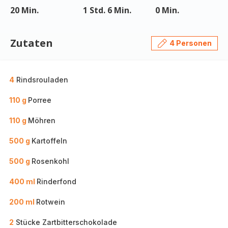
20 Min.
1 Std. 6 Min.
0 Min.
Zutaten
4 Personen
4
Rindsrouladen
110 g
Porree
110 g
Möhren
500 g
Kartoffeln
500 g
Rosenkohl
400 ml
Rinderfond
200 ml
Rotwein
2
Stücke Zartbitterschokolade