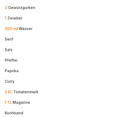
2
Gewürzgurken
1
Zwiebel
200 ml
Wasser
Senf
Salz
Pfeffer
Paprika
Curry
2 EL
Tomatenmark
1 TL
Magarine
Kochband