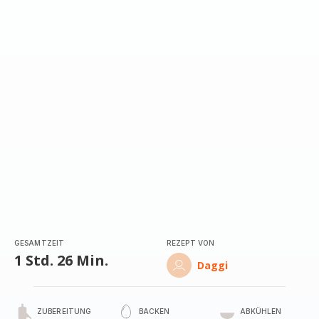
mit
5
Sternen
(Durchschnitt)
GESAMTZEIT
REZEPT VON
1 Std. 26 Min.
Daggi
ZUBEREITUNG
BACKEN
ABKÜHLEN