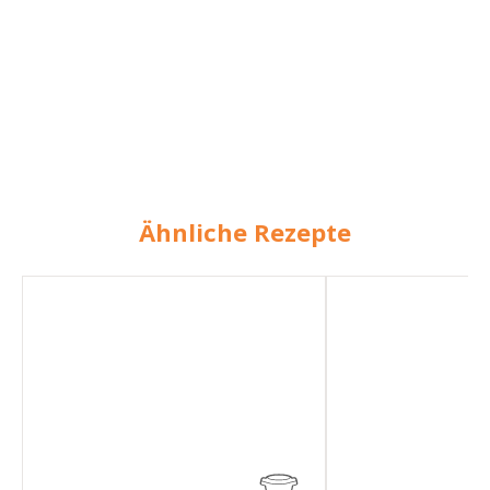
Ähnliche Rezepte
Schmorgurken
Schmorgurken
mit
Hackfleisch