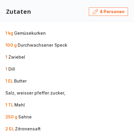
Zutaten
4 Personen
1 kg
Gemüsekurken
100 g
Durchwachsener Speck
1
Zwiebel
1
Dill
1 EL
Butter
Salz, weisser pfeffer zucker,
1 TL
Mehl
250 g
Sahne
2 EL
Zitronensaft