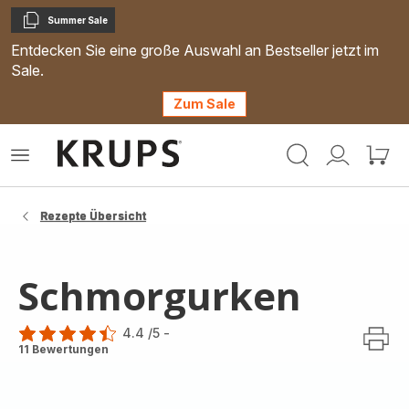
Summer Sale
Kopieren
Entdecken Sie eine große Auswahl an Bestseller jetzt im
Sale.
Zum Sale
Krups
Das
Mein
Mein
Homepage
Menü
Konto
Waren
öffnen
Rezepte Übersicht
Schmorgurken
4.4
/5
-
ratings.4.4
11 Bewertungen