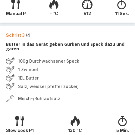
Manual P
- °C
V12
11 Sek.
Schritt 3
/4
Butter in das Gerät geben Gurken und Speck dazu und
garen
100g Durchwachsener Speck
1 Zwiebel
1EL Butter
Salz, weisser pfeffer zucker,
Misch-/Rühraufsatz
Slow cook P1
130 °C
5 Min.