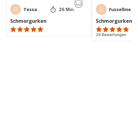
Tessa
Fusselline
26 Min.
Schmorgurken
Schmorgurken mi
ratings.NaN
Bewertung
29 Bewertungen
mit
5
Sternen
(Durchschnitt)