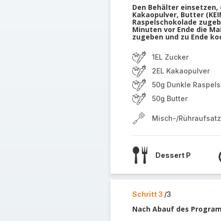
Den Behälter einsetzen,
Kakaopulver, Butter (KEI
Raspelschokolade zugeben
Minuten vor Ende die Ma
zugeben und zu Ende ko
1EL Zucker
2EL Kakaopulver
50g Dunkle Raspel
50g Butter
Misch-/Rühraufsatz
Dessert P
Schritt 3
/3
Nach Abauf des Programm