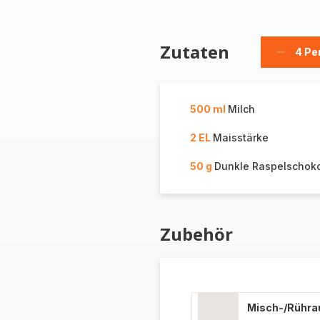
Zutaten
4 Pe
Person
löschen
500 ml
Milch
2 EL
Maisstärke
50 g
Dunkle Raspelschok
Zubehör
Misch-/Rühra