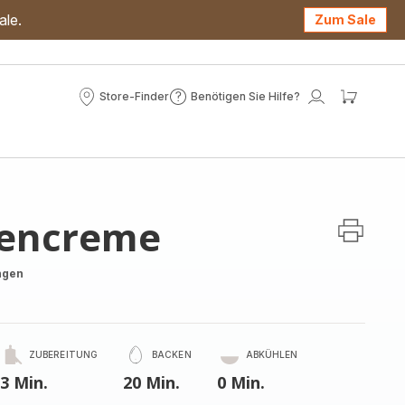
ale.
Zum Sale
Store-Finder
Benötigen Sie Hilfe?
Store-
Benötigen
Mein
Mein
Finder
Sie
Konto
Waren
Hilfe?
dencreme
ngen
ZUBEREITUNG
BACKEN
ABKÜHLEN
3 Min.
20 Min.
0 Min.