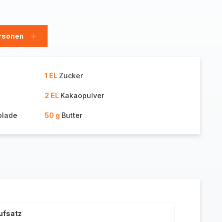
rsonen
en
Personen
hinzufügen
1 EL
Zucker
2 EL
Kakaopulver
olade
50 g
Butter
ufsatz