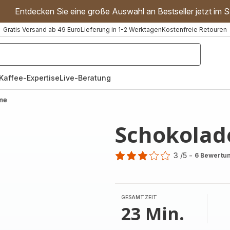
Entdecken Sie eine große Auswahl an Bestseller jetzt im S
Gratis Versand ab 49 Euro
Lieferung in 1-2 Werktagen
Kostenfreie Retouren
"Handmixer","Waffeleisen"]
Kaffee-Expertise
Live-Beratung
me
Schokola
3
/5
-
6 Bewertu
Bewertung
mit
3
Sternen
GESAMTZEIT
(Durchschnitt)
23 Min.