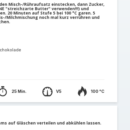
 den Misch-/Rühraufsatz einstecken, dann Zucker,
NE "streichzarte Butter" verwenden!!!) und
. 20 Minuten auf Stufe 5 bei 100 °C garen. 5
is-/Milchmischung noch mal kurz verrühren und
chen.
schokolade
25 Min.
V5
100 °C
s auf Gläschen verteilen und abkühlen lassen.