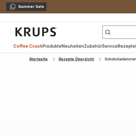
Summer Sale
Kopieren
["Kaffeevollautomat",
Krups
Homepage
Coffee Crush
Produkte
Neuheiten
Zubehör
Service
Rezepte
Startseite
Rezepte Übersicht
Schokoladencre