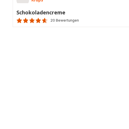
Schokoladencreme
20 Bewertungen
ratings.4.6