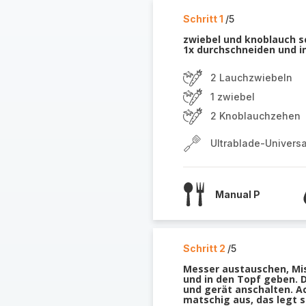
Schritt 1
/5
zwiebel und knoblauch s
1x durchschneiden und i
2 Lauchzwiebeln
1 zwiebel
2 Knoblauchzehen
Ultrablade-Univers
Manual P
Schritt 2
/5
Messer austauschen, Mis
und in den Topf geben. 
und gerät anschalten. A
matschig aus, das legt s