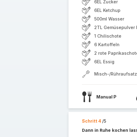
6EL Zucker
6EL Ketchup
500ml Wasser
2TL Gemüsepulver I
1 Chilischote
6 Kartoffeln
2 rote Paprikascho
6EL Essig
Misch-/Rühraufsatz
Manual P
Schritt 4
/5
Dann in Ruhe kochen las