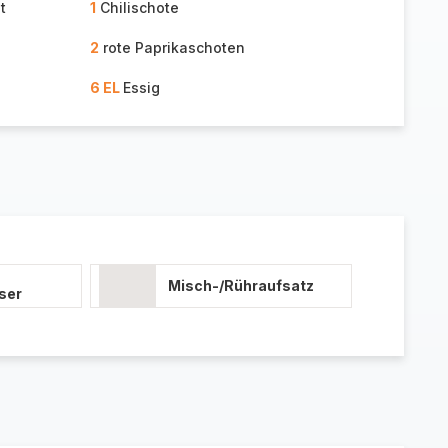
t
1
Chilischote
2
rote Paprikaschoten
6 EL
Essig
Misch-/Rühraufsatz
ser