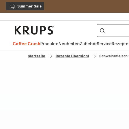
Summer Sale
Kopieren
["Kaffeevollautomat",
Krups
Homepage
Coffee Crush
Produkte
Neuheiten
Zubehör
Service
Rezepte
Startseite
Rezepte Übersicht
Schweinefleisch