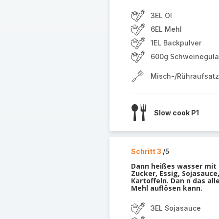
3EL Öl
6EL Mehl
1EL Backpulver
600g Schweinegul
Misch-/Rühraufsatz
Slow cook P1
Schritt 3
/5
Dann heißes wasser mit 
Zucker, Essig, Sojasauce,
Kartoffeln. Dan n das al
Mehl auflösen kann.
3EL Sojasauce