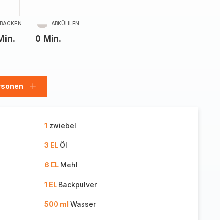
BACKEN
ABKÜHLEN
Min.
0 Min.
rsonen
en
Personen
hinzufügen
1
zwiebel
3 EL
Öl
6 EL
Mehl
1 EL
Backpulver
500 ml
Wasser