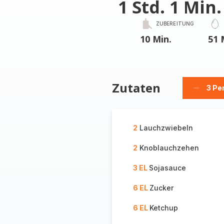
1 Std. 1 Min.
ZUBEREITUNG
10 Min.
51 
Zutaten
3 Pe
Person
löschen
2
Lauchzwiebeln
2
Knoblauchzehen
3 EL
Sojasauce
6 EL
Zucker
6 EL
Ketchup