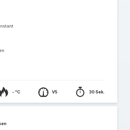
nstant
ten
- °C
V5
30 Sek.
sen