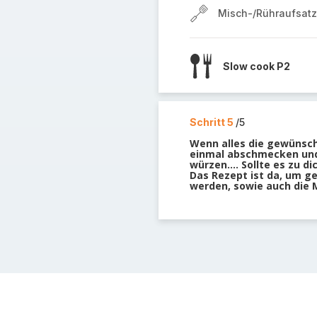
Misch-/Rühraufsatz
Slow cook P2
Schritt 5
/5
Wenn alles die gewünsch
einmal abschmecken und 
würzen.... Sollte es zu d
Das Rezept ist da, um 
werden, sowie auch di