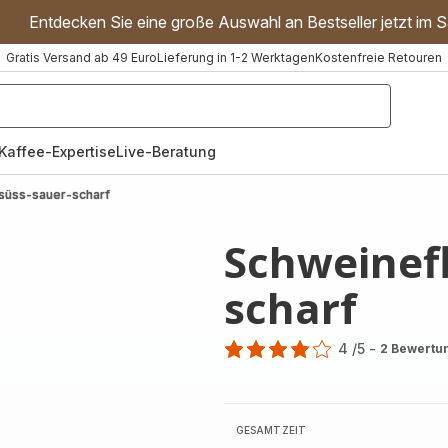
Entdecken Sie eine große Auswahl an Bestseller jetzt im S
Gratis Versand ab 49 Euro
Lieferung in 1-2 Werktagen
Kostenfreie Retouren
"Handmixer","Waffeleisen"]
Kaffee-Expertise
Live-Beratung
 süss-sauer-scharf
Schweinefl
scharf
4
/5
-
2 Bewertu
Bewertung
mit
4
Sternen
GESAMTZEIT
(Durchschnitt)