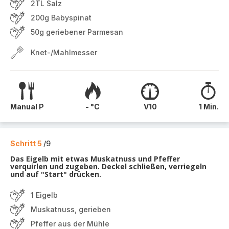
2TL Salz
200g Babyspinat
50g geriebener Parmesan
Knet-/Mahlmesser
Manual P
- °C
V10
1 Min.
Schritt 5
/9
Das Eigelb mit etwas Muskatnuss und Pfeffer
verquirlen und zugeben. Deckel schließen, verriegeln
und auf "Start" drücken.
1 Eigelb
Muskatnuss, gerieben
Pfeffer aus der Mühle