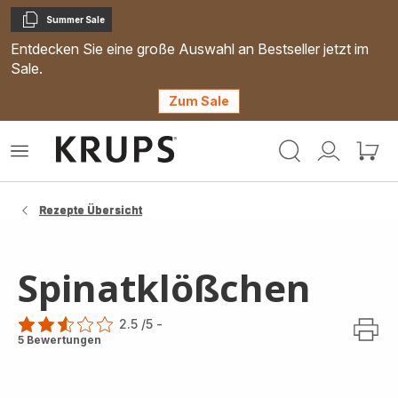
Summer Sale
Kopieren
Entdecken Sie eine große Auswahl an Bestseller jetzt im
Sale.
Zum Sale
Krups
Das
Mein
Mein
Homepage
Menü
Konto
Waren
öffnen
Rezepte Übersicht
Spinatklößchen
2.5
/5
-
ratings.2.5
5 Bewertungen