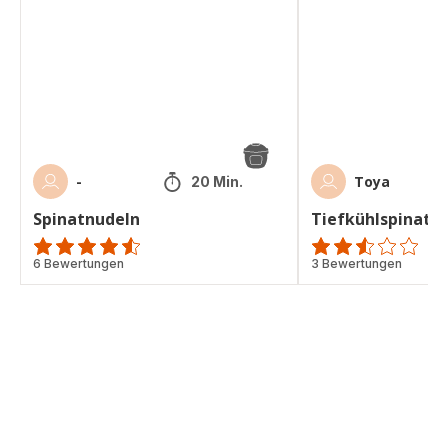
-
Toya
20 Min.
Spinatnudeln
Tiefkühlspinat
ratings.4.5
6 Bewertungen
ratings.2.5
3 Bewertungen