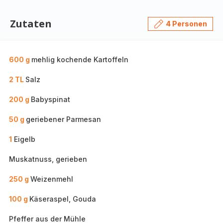
Zutaten
4 Personen
600 g
mehlig kochende Kartoffeln
2 TL
Salz
200 g
Babyspinat
50 g
geriebener Parmesan
1
Eigelb
Muskatnuss, gerieben
250 g
Weizenmehl
100 g
Käseraspel, Gouda
Pfeffer aus der Mühle