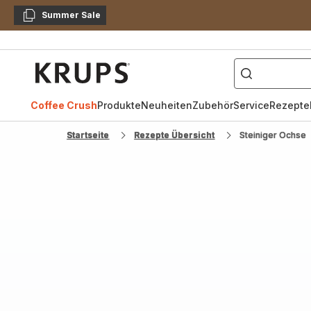
Summer Sale
Kopieren
["Kaffeevollautomat",
Krups
Homepage
Coffee Crush
Produkte
Neuheiten
Zubehör
Service
Rezepte
Startseite
Rezepte Übersicht
Steiniger Ochse