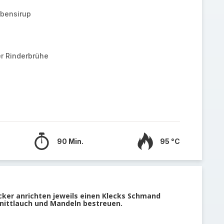
übensirup
r Rinderbrühe
90 Min.
95 °C
cker anrichten jeweils einen Klecks Schmand
nittlauch und Mandeln bestreuen.