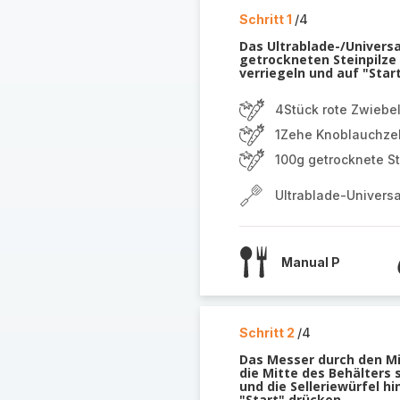
Schritt 1
/4
Das Ultrablade-/Univers
getrockneten Steinpilze 
verriegeln und auf "Star
4Stück rote Zwiebe
1Zehe Knoblauchze
100g getrocknete St
Ultrablade-Univers
Manual P
Schritt 2
/4
Das Messer durch den Mi
die Mitte des Behälters
und die Selleriewürfel h
"Start" drücken.