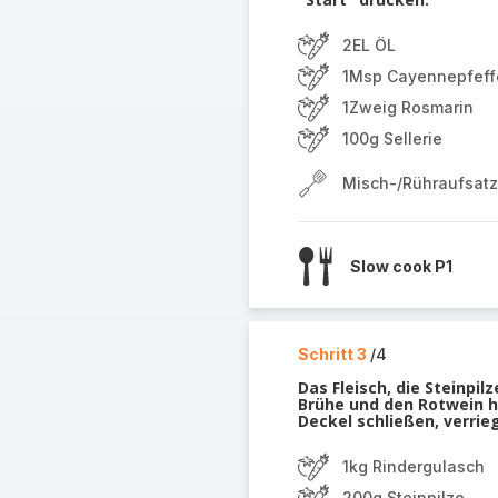
2EL ÖL
1Msp Cayennepfeff
1Zweig Rosmarin
100g Sellerie
Misch-/Rühraufsatz
Slow cook P1
Schritt 3
/4
Das Fleisch, die Steinpil
Brühe und den Rotwein hi
Deckel schließen, verrie
1kg Rindergulasch
200g Steinpilze