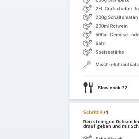
2EL Grafschafter R
200g Schältomaten
200ml Rotwein
500ml Gemüse- ode
Salz
Speisestärke
Misch-/Rühraufsatz
Slow cook P2
Schritt 4
/4
Den steinigen Ochsen le
drauf geben und mit Sch
Schnittlauch