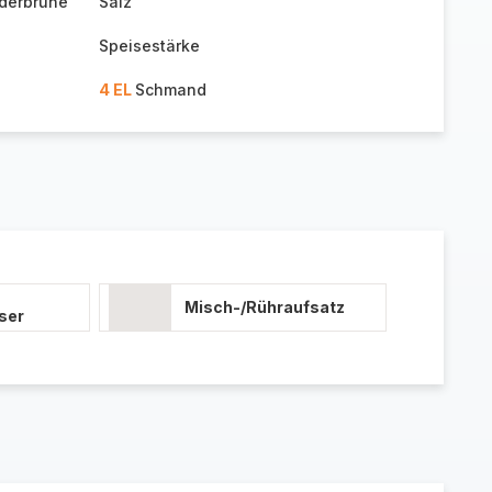
derbrühe
Salz
Speisestärke
4 EL
Schmand
Misch-/Rühraufsatz
ser