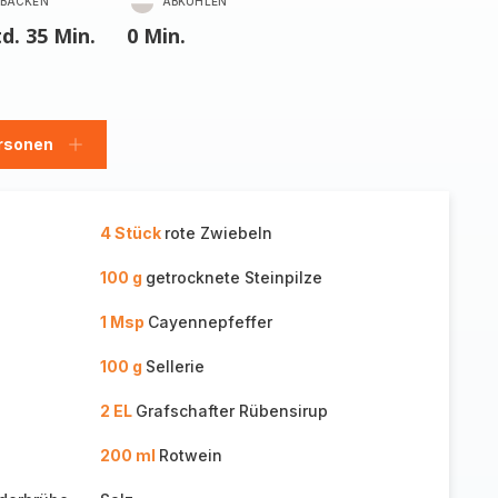
BACKEN
ABKÜHLEN
td. 35 Min.
0 Min.
rsonen
en
Personen
hinzufügen
4 Stück
rote Zwiebeln
100 g
getrocknete Steinpilze
1 Msp
Cayennepfeffer
100 g
Sellerie
2 EL
Grafschafter Rübensirup
200 ml
Rotwein