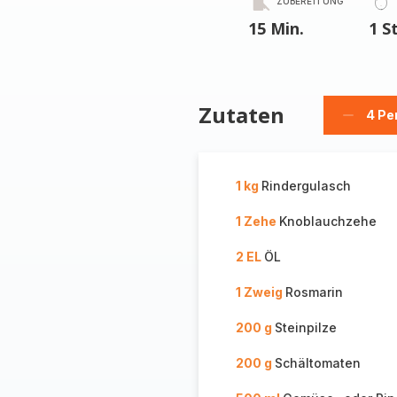
ZUBEREITUNG
15 Min.
1 S
Zutaten
4 Pe
Person
löschen
1 kg
Rindergulasch
1 Zehe
Knoblauchzehe
2 EL
ÖL
1 Zweig
Rosmarin
200 g
Steinpilze
200 g
Schältomaten