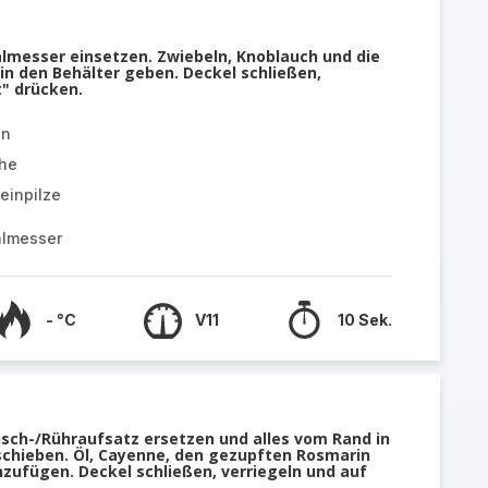
almesser einsetzen. Zwiebeln, Knoblauch und die
in den Behälter geben. Deckel schließen,
t" drücken.
ln
he
einpilze
almesser
- °C
V11
10 Sek.
sch-/Rühraufsatz ersetzen und alles vom Rand in
 schieben. Öl, Cayenne, den gezupften Rosmarin
inzufügen. Deckel schließen, verriegeln und auf