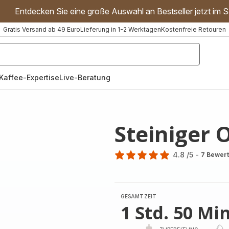
Entdecken Sie eine große Auswahl an Bestseller jetzt im S
Gratis Versand ab 49 Euro
Lieferung in 1-2 Werktagen
Kostenfreie Retouren
"Handmixer","Waffeleisen"]
Kaffee-Expertise
Live-Beratung
Steiniger 
4.8
/5
-
7 Bewer
ratings.4.8
GESAMTZEIT
1 Std. 50 Min