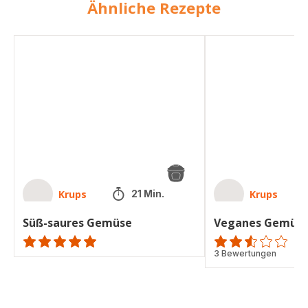
Ähnliche Rezepte
Süß-
Veganes
saures
Gemüse
Gemüse
süß-
sauer
Krups
Krups
21 Min.
Süß-saures Gemüse
Veganes Gemüse
ratings.NaN
ratings.2.5
3 Bewertungen