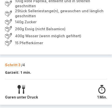
100g Rote Paprika, entkernt und in Streifen
geschnitten
2Stück Selleriestange(n), gewaschen und länglich
geschnitten
140g Zucker
260g Essig (nicht Balsamico)
400g Wasser (wenn möglich gefiltert)
15 Pfefferkörner
Schritt 3
/4
Garzeit: 1 min.
Garen unter Druck
1 Min.