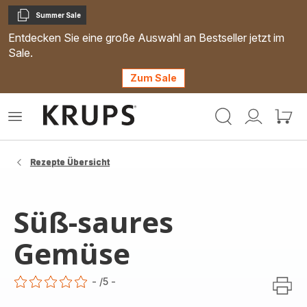
Summer Sale
Kopieren
Entdecken Sie eine große Auswahl an Bestseller jetzt im
Sale.
Zum Sale
Krups
Das
Mein
Mein
Homepage
Menü
Konto
Waren
öffnen
Rezepte Übersicht
Süß-saures
Gemüse
-
/5
-
ratings.0