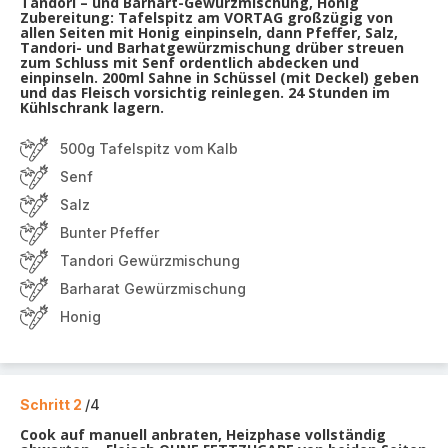
Tandori – und Barhart-Gewürzmischung, Honig
Zubereitung: Tafelspitz am VORTAG großzügig von
allen Seiten mit Honig einpinseln, dann Pfeffer, Salz,
Tandori- und Barhatgewürzmischung drüber streuen
zum Schluss mit Senf ordentlich abdecken und
einpinseln. 200ml Sahne in Schüssel (mit Deckel) geben
und das Fleisch vorsichtig reinlegen. 24 Stunden im
Kühlschrank lagern.
500g Tafelspitz vom Kalb
Senf
Salz
Bunter Pfeffer
Tandori Gewürzmischung
Barharat Gewürzmischung
Honig
Schritt 2
/4
Cook auf manuell anbraten, Heizphase vollständig