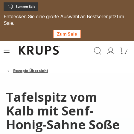
Summer Sale
Kopieren
Entdecken Sie eine große Auswahl an Bestseller jetzt im
Sale.
Zum Sale
Krups
Das
Mein
Mein
Homepage
Menü
Konto
Waren
öffnen
Rezepte Übersicht
Tafelspitz vom
Kalb mit Senf-
Honig-Sahne Soße