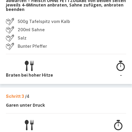
abwarten – Fleisch OHNE FETTZUGABE von beiden Seiten
jeweils 4-6Minuten anbraten, Sahne zufügen, anbraten
beenden
500g Tafelspitz vom Kalb
200ml Sahne
Salz
Bunter Pfeffer
Braten bei hoher Hitze
-
Schritt 3
/4
Garen unter Druck