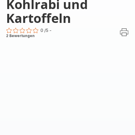
Kohlrabi und
Kartoffeln
0
/5
-
ratings.0
2 Bewertungen