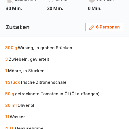
30 Min.
20 Min.
0 Min.
Zutaten
6 Personen
300 g
Wirsing, in groben Stücken
3
Zwiebeln, geviertelt
1
Möhre, in Stücken
1 Stück
frische Zitronenschale
50 g
getrocknete Tomaten in Öl (Öl auffangen)
20 ml
Olivenöl
1 l
Wasser
4 TL
Gemüsebrühe