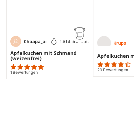
Chaapa_ai
1 Std. 50 Min.
Krups
Apfelkuchen mit Schmand
Apfelkuchen mit
(weizenfrei)
ratings.4.4
29 Bewertungen
Bewertung
1 Bewertungen
mit
5
Sternen
(Durchschnitt)