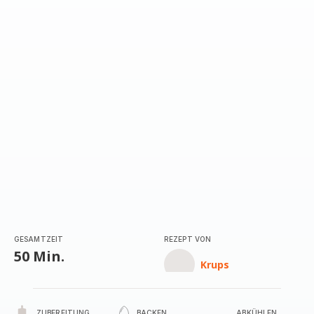
GESAMTZEIT
REZEPT VON
50 Min.
Krups
ZUBEREITUNG
BACKEN
ABKÜHLEN