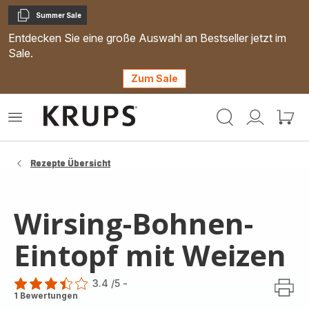
Summer Sale
Kopieren
Entdecken Sie eine große Auswahl an Bestseller jetzt im
Sale.
Zum Sale
Krups
Das
Mein
Mein
Homepage
Menü
Konto
Waren
öffnen
Rezepte Übersicht
Wirsing-Bohnen-
Eintopf mit Weizen
3.4
/5
-
ratings.3.4
1 Bewertungen