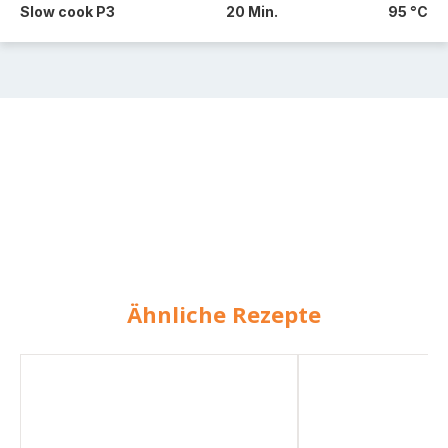
Slow cook P3
20 Min.
95 °C
Ähnliche Rezepte
Apfelkuchen
Apfelkuchen
mit
mit
Schmand
Streuseln
(weizenfrei)