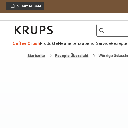
Summer Sale
Kopieren
["Kaffeevollautomat",
Krups
Homepage
Coffee Crush
Produkte
Neuheiten
Zubehör
Service
Rezepte
Startseite
Rezepte Übersicht
Würzige Gulasc