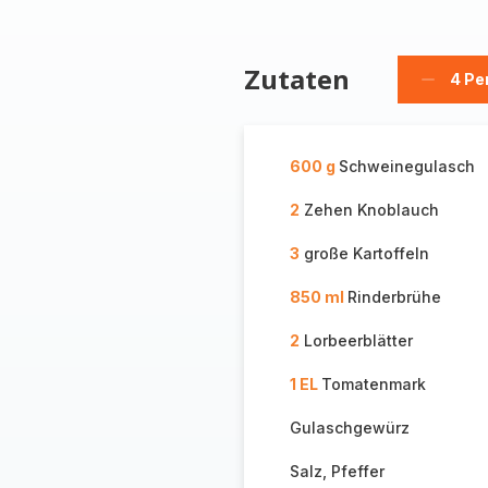
Zutaten
4 Pe
Person
löschen
600 g
Schweinegulasch
2
Zehen Knoblauch
3
große Kartoffeln
850 ml
Rinderbrühe
2
Lorbeerblätter
1 EL
Tomatenmark
Gulaschgewürz
Salz, Pfeffer