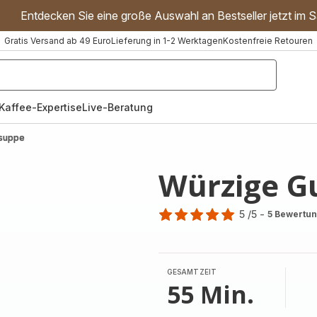
Entdecken Sie eine große Auswahl an Bestseller jetzt im S
Gratis Versand ab 49 Euro
Lieferung in 1-2 Werktagen
Kostenfreie Retouren
"Handmixer","Waffeleisen"]
Kaffee-Expertise
Live-Beratung
hsuppe
Würzige G
5
/5
-
5 Bewertu
Bewertung
mit
5
Sternen
GESAMTZEIT
(Durchschnitt)
55 Min.