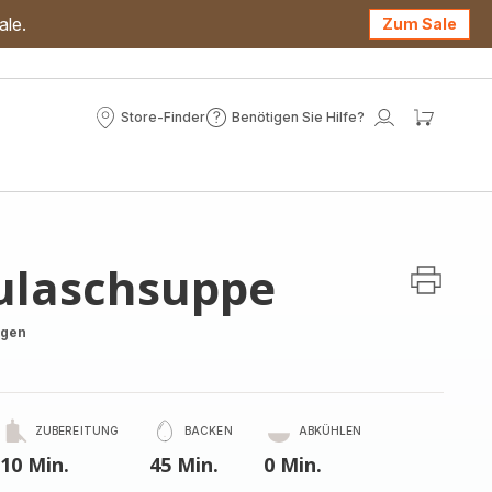
ale.
Zum Sale
Store-Finder
Benötigen Sie Hilfe?
Store-
Benötigen
Mein
Mein
Finder
Sie
Konto
Waren
Hilfe?
ulaschsuppe
ngen
ZUBEREITUNG
BACKEN
ABKÜHLEN
10 Min.
45 Min.
0 Min.