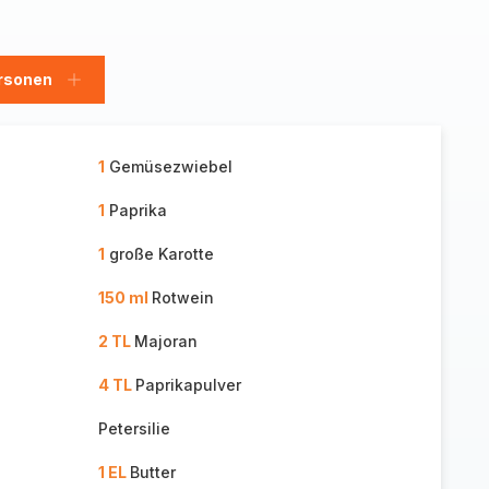
rsonen
en
Personen
hinzufügen
1
Gemüsezwiebel
1
Paprika
1
große Karotte
150 ml
Rotwein
2 TL
Majoran
4 TL
Paprikapulver
Petersilie
1 EL
Butter