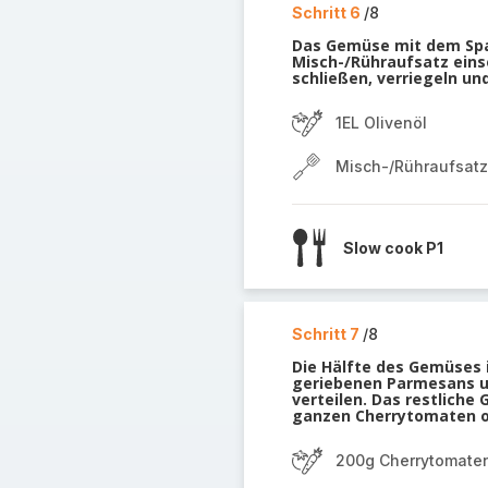
Schritt 6
/8
Das Gemüse mit dem Spat
Misch-/Rühraufsatz eins
schließen, verriegeln u
1EL Olivenöl
Misch-/Rühraufsatz
Slow cook P1
Schritt 7
/8
Die Hälfte des Gemüses i
geriebenen Parmesans u
verteilen. Das restlich
ganzen Cherrytomaten o
200g Cherrytomate