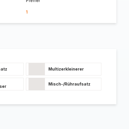
Pfeffer
1
atz
Multizerkleinerer
Misch-/Rühraufsatz
ser