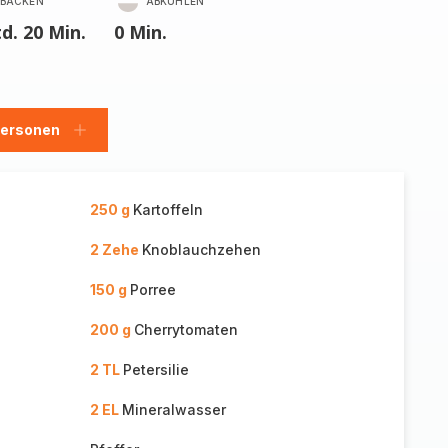
BACKEN
ABKÜHLEN
td. 20 Min.
0 Min.
Personen
en
Personen
hinzufügen
250 g
Kartoffeln
2 Zehe
Knoblauchzehen
150 g
Porree
200 g
Cherrytomaten
2 TL
Petersilie
2 EL
Mineralwasser