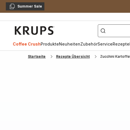
Summer Sale
Kopieren
["Kaffeevollautomat",
Krups
Homepage
Coffee Crush
Produkte
Neuheiten
Zubehör
Service
Rezepte
Startseite
Rezepte Übersicht
Zucchini Kartoff