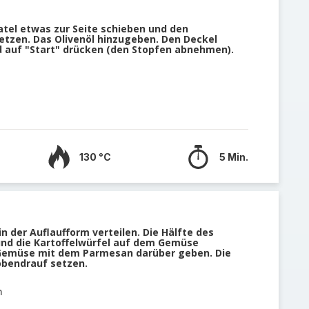
el etwas zur Seite schieben und den
etzen. Das Olivenöl hinzugeben. Den Deckel
nd auf "Start" drücken (den Stopfen abnehmen).
130 °C
5 Min.
n der Auflaufform verteilen. Die Hälfte des
nd die Kartoffelwürfel auf dem Gemüse
e Gemüse mit dem Parmesan darüber geben. Die
bendrauf setzen.
n