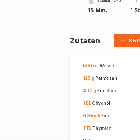
ZUBEREITUNG
15 Min.
1 S
Zutaten
3.5 
Person
löschen
500 ml
Wasser
125 g
Parmesan
400 g
Zucchini
1 EL
Olivenöl
6 Stück
Eier
1 TL
Thymian