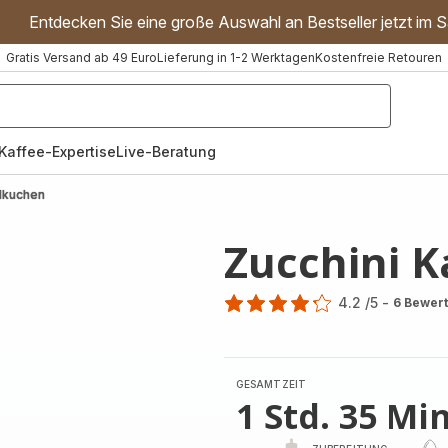
Entdecken Sie eine große Auswahl an Bestseller jetzt im S
Gratis Versand ab 49 Euro
Lieferung in 1-2 Werktagen
Kostenfreie Retouren
"Handmixer","Waffeleisen"]
Kaffee-Expertise
Live-Beratung
elkuchen
Zucchini K
4.2
/5
-
6 Bewer
ratings.4.2
GESAMTZEIT
1 Std. 35 Min