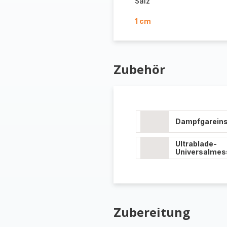
Salz
1 cm
Zubehör
Dampfgareins
Ultrablade-
Universalmes
Zubereitung