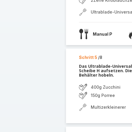
2Zehe Knoblauchz
Ultrablade-Univers
Manual P
Schritt 5
/8
Das Ultrablade-Universa
Scheibe H aufsetzen. Die
Behälter hobeln.
400g Zucchini
150g Porree
Multizerkleinerer