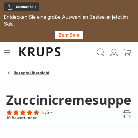
Summer Sale
Kopieren
Entdecken Sie eine große Auswahl an Bestseller jetzt im
Sale.
Zum Sale
Krups
Das
Mein
Mein
Homepage
Menü
Konto
Waren
öffnen
Rezepte Übersicht
Zuccinicremesuppe
5
/5
-
Bewertung
10 Bewertungen
mit
5
Sternen