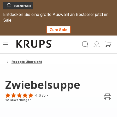
Summer Sale
Kopieren
Entdecken Sie eine große Auswahl an Bestseller jetzt im
Sale.
Zum Sale
Krups
Das
Mein
Mein
Homepage
Menü
Konto
Waren
öffnen
Rezepte Übersicht
Zwiebelsuppe
4.6
/5
-
ratings.4.6
12 Bewertungen