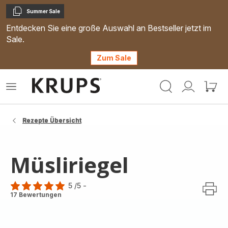
Summer Sale
Kopieren
Entdecken Sie eine große Auswahl an Bestseller jetzt im
Sale.
Zum Sale
Krups
Das
Mein
Mein
Homepage
Menü
Konto
Waren
öffnen
Rezepte Übersicht
Müsliriegel
5
/5
-
Bewertung
17 Bewertungen
mit
5
Sternen