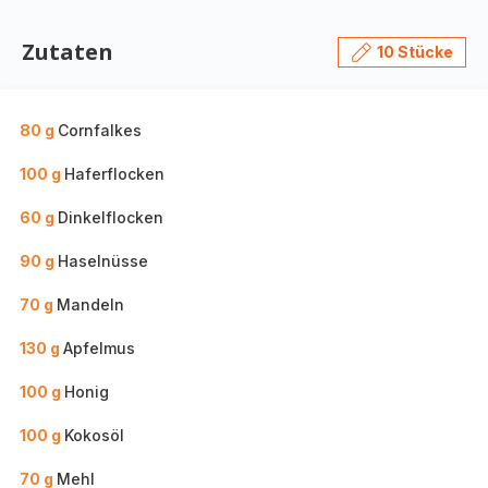
Zutaten
10 Stücke
80 g
Cornfalkes
100 g
Haferflocken
60 g
Dinkelflocken
90 g
Haselnüsse
70 g
Mandeln
130 g
Apfelmus
100 g
Honig
100 g
Kokosöl
70 g
Mehl