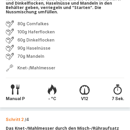
und Dinkelflocken, Haselnüsse und Mandeln in den
Behälter geben, verriegeln und "Starten". Die
Nussmischung umfüllen.
80g Cornfalkes
100g Haferflocken
60g Dinkelflocken
90g Haselnüsse
70g Mandeln
Knet-/Mahlmesser
Manual P
- °C
V12
7 Sek.
Schritt 2
/4
Das Knet-/Mahlmesser durch den Misch-/Rühraufsatz