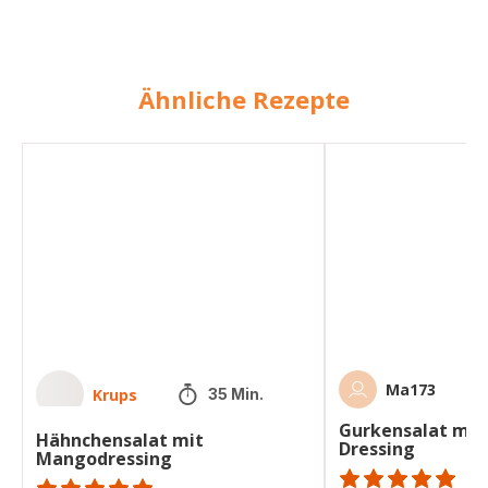
Ähnliche Rezepte
Hähnchensalat
Gurkensalat
mit
mit
Mangodressing
Joghurt-
Dressing
Ma173
Krups
35 Min.
Gurkensalat mit 
Hähnchensalat mit
Dressing
Mangodressing