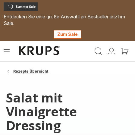
Summer Sale
Kopieren
Entdecken Sie eine große Auswahl an Bestseller jetzt im
Sale.
Zum Sale
Krups
Das
Mein
Mein
Homepage
Menü
Konto
Waren
öffnen
Rezepte Übersicht
Salat mit
Vinaigrette
Dressing