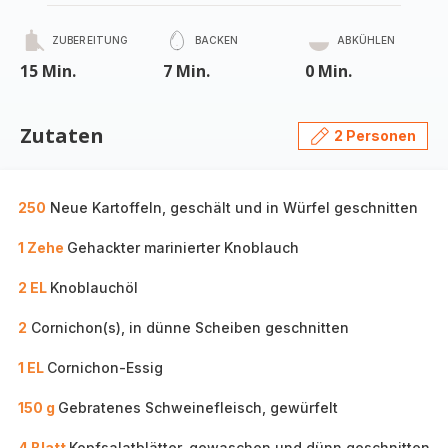
ZUBEREITUNG
BACKEN
ABKÜHLEN
15 Min.
7 Min.
0 Min.
Zutaten
2 Personen
250
Neue Kartoffeln, geschält und in Würfel geschnitten
1 Zehe
Gehackter marinierter Knoblauch
2 EL
Knoblauchöl
2
Cornichon(s), in dünne Scheiben geschnitten
1 EL
Cornichon-Essig
150 g
Gebratenes Schweinefleisch, gewürfelt
4 Blatt
Kopfsalatblätter, gewaschen und dünn geschnitten