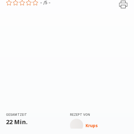
-
/5
-
ratings.0
GESAMTZEIT
REZEPT VON
22 Min.
Krups