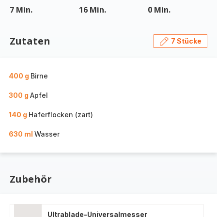
7 Min.
16 Min.
0 Min.
Zutaten
7 Stücke
400 g
Birne
300 g
Apfel
140 g
Haferflocken (zart)
630 ml
Wasser
Zubehör
Ultrablade-Universalmesser