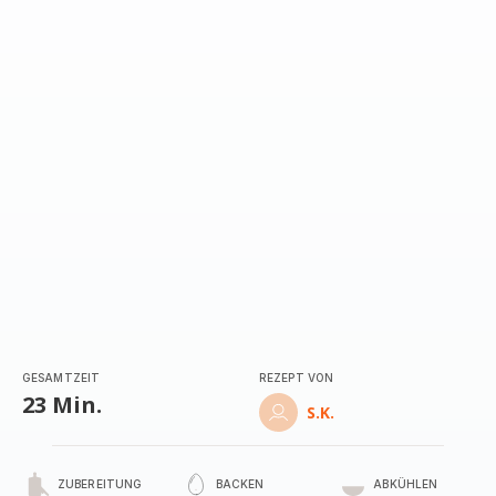
mit
5
Sternen
(Durchschnitt)
GESAMTZEIT
REZEPT VON
23 Min.
S.K.
ZUBEREITUNG
BACKEN
ABKÜHLEN