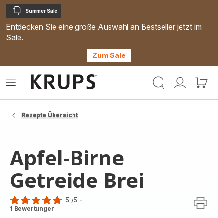
Summer Sale
Kopieren
Entdecken Sie eine große Auswahl an Bestseller jetzt im
Sale.
Zum Sale
Krups
Das
Mein
Mein
Homepage
Menü
Konto
Waren
öffnen
Rezepte Übersicht
Apfel-Birne
Getreide Brei
5
/5
-
Bewertung
1 Bewertungen