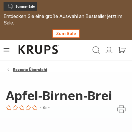
Summer Sale
Kopieren
Entdecken Sie eine große Auswahl an Bestseller jetzt im
Sale.
Zum Sale
Krups
Das
Mein
Mein
Homepage
Menü
Konto
Waren
öffnen
Rezepte Übersicht
Apfel-Birnen-Brei
-
/5
-
ratings.0