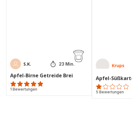
Birne
Süßkartoffel-
Getreide
Brei
Brei
S.K.
23 Min.
Krups
Apfel-Birne Getreide Brei
Apfel-Süßkartoff
Bewertung
1 Bewertungen
Bewertung
5 Bewertungen
mit
mit
5
1
Sternen
Stern
(Durchschnitt)
(Durchschnitt)