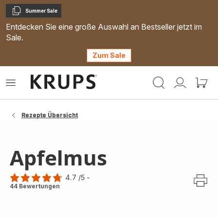
Summer Sale
Kopieren
Entdecken Sie eine große Auswahl an Bestseller jetzt im
Sale.
Zum Sale
Krups
Das
Mein
Mein
Homepage
Menü
Konto
Waren
öffnen
Rezepte Übersicht
Apfelmus
4.7
/5
-
ratings.4.7
44 Bewertungen