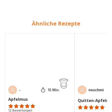
Ähnliche Rezepte
Apfelmus
Quitten-
Apfelmus
-
noschmi
15 Min.
Apfelmus
Quitten-Apfelm
Bewertung
12 Bewertungen
ratings.NaN