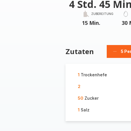
4 Std. 45 Min
ZUBEREITUNG
15 Min.
30 
Zutaten
5 Pe
Person
löschen
1
Trockenhefe
2
50
Zucker
1
Salz