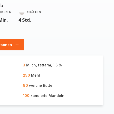
.
BACKEN
ABKÜHLEN
Min.
4 Std.
rsonen
en
Personen
hinzufügen
3
Milch, fettarm, 1,5 %
250
Mehl
80
weiche Butter
100
kandierte Mandeln