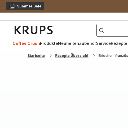
Summer Sale
Kopieren
["Kaffeevollautomat",
Krups
Homepage
Coffee Crush
Produkte
Neuheiten
Zubehör
Service
Rezepte
Startseite
Rezepte Übersicht
Brioche – französ