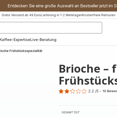
Entdecken Sie eine große Auswahl an Bestseller jetzt im S
Gratis Versand ab 49 Euro
Lieferung in 1-2 Werktagen
Kostenfreie Retouren
"Handmixer","Waffeleisen"]
Kaffee-Expertise
Live-Beratung
ische Frühstücksspezialität
Brioche – 
Frühstücks
2.2
/5
-
10 Bewe
ratings.2.2
GESAMTZEIT