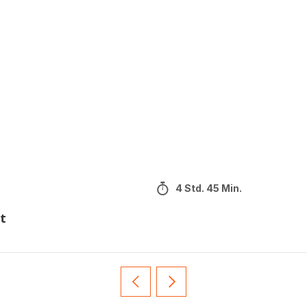
4 Std. 45 Min.
t
Zurück
Weiter
Recipe
Recipe