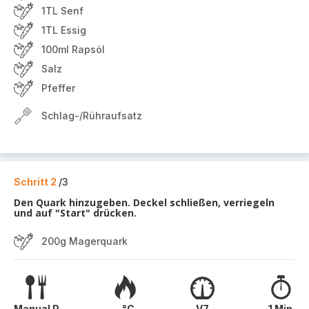
1TL Senf
1TL Essig
100ml Rapsöl
Salz
Pfeffer
Schlag-/Rühraufsatz
Schritt 2
/3
Den Quark hinzugeben. Deckel schließen, verriegeln
und auf "Start" drücken.
200g Magerquark
Manual P
- °C
V7
1 Min.