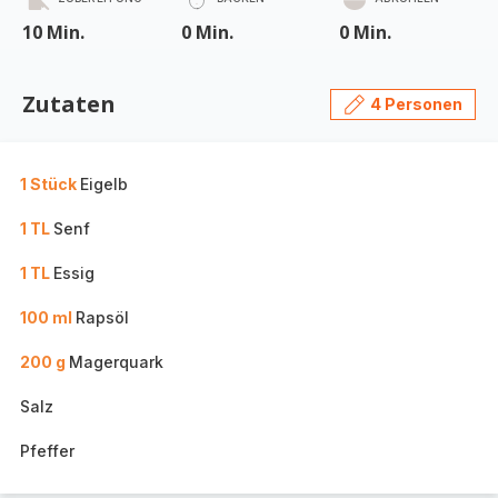
10 Min.
0 Min.
0 Min.
Zutaten
4 Personen
1 Stück
Eigelb
1 TL
Senf
1 TL
Essig
100 ml
Rapsöl
200 g
Magerquark
Salz
Pfeffer