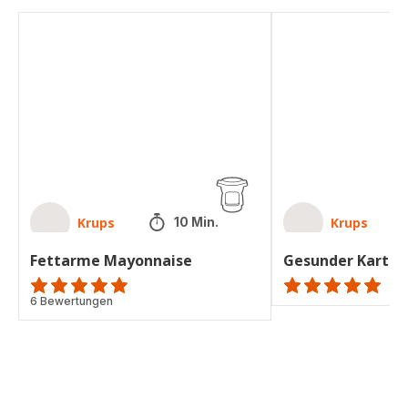
Fettarme
Gesunder
Mayonnaise
Kartoffelsalat
Krups
Krups
10 Min.
Fettarme Mayonnaise
Gesunder Kartoff
ratings.4.8
6 Bewertungen
ratings.NaN