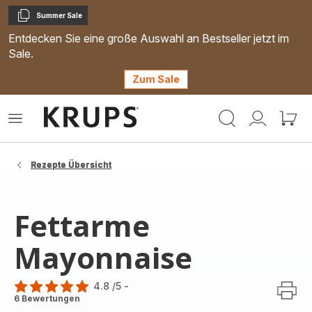
Summer Sale
Kopieren
Entdecken Sie eine große Auswahl an Bestseller jetzt im
Sale.
Zum Sale
Krups
Das
Mein
Mein
Homepage
Menü
Konto
Waren
öffnen
Rezepte Übersicht
Fettarme
Mayonnaise
4.8
/5
-
ratings.4.8
6 Bewertungen