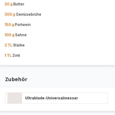
20 g
Butter
300 g
Gemüsebrühe
150 g
Portwein
100 g
Sahne
2 TL
Stärke
1 TL
Zimt
Zubehör
Ultrablade-Universalmesser